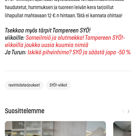
haudutetut, hummuksen ja tuoreen leivän kera tarjoillut
lihapullat mahtavaan 12 €:n hintaan. Tätä ei kannata ohittaa!
Tsekkaa myös tärpit Tampereen SYÖ!
viikoille:
Someilmiö ja olutmekka! Tampereen SYÖ!-
viikoilla joukko uusia kuumia nimiä
Ja Turun:
Iskikö pihvinhimo? SYÖ ja säästä jopa -50 %
ravintolatarjoukset
SYÖ!-viikot
‹
›
Suosittelemme