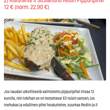
2) Ristorante Il Sicilianono Redin Pippuripihvi
12 € (norm. 22,90 €)
Jos naudan ulkofileestä valmistettu pippuripihvi irtoaa 12
eurolla, niin tokihan se on testattava! Eli toisin sanoen, jos
mehukas ja edullinen pihvi houkuttelee, suuntaa Rediin ja Il