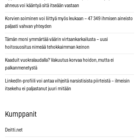
ahneus voi kääntyä sitä itseään vastaan
Korvien soiminen voi liittyä myös leukaan – 47 349 ihmisen aineisto
paljasti vahvan yhteyden
Tämän moni ymmärtää väärin virtsankarkailusta – uusi
hoitosuositus nimeää tehokkaimman keinon
Kaaduit vuokralaudalla? Vakuutus korvaa hoidon, mutta ei
palkanmenetystä
LinkedIn-profiili voi antaa vihjeitä narsistisista piirteistä – ilmeisin
itsekehu ei paljastanut juuri mitään
Kumppanit
Deitti.net