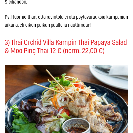
Sicilianoon.
Ps. Huomioithan, että ravintola ei ota pöytävarauksia kampanjan
aikana, eli eikun paikan päälle ja nauttimaan!
3) Thai Orchid Villa Kampin Thai Papaya Salad
& Moo Ping Thai 12 € (norm. 22,00 €)