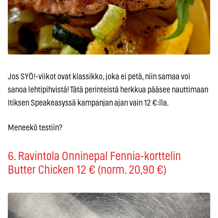
Jos SYÖ!-viikot ovat klassikko, joka ei petä, niin samaa voi
sanoa lehtipihvistä! Tätä perinteistä herkkua pääsee nauttimaan
Itiksen Speakeasyssä kampanjan ajan vain 12 €:lla.
Meneekö testiin?
6. Ravintola Onninepal Fennia-korttelin
Butter Chicken 12 € (norm. 20,90 €)