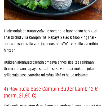
Thaimaalaisen ruoan ystäville on tarjolla harvinaista herkkua!
Thai Orchid Villa Kampin Thai Papaya Salad & Moo Ping Thai -
annos on saatavilla vain ja ainoastaan SYÖ!-viikoilla. Ja mihin
hintaan!
Huikean alennusprosentin omaava annos sisältää raikkaan
thaimaalaisen papaya-salaatin sekä valintasi mukaan joko
grillattuja possuvartaita tai tofua. Tätä et halua missata!
4) Ravintola Base Campin Butter Lamb 12 €
(norm. 21,90 €)