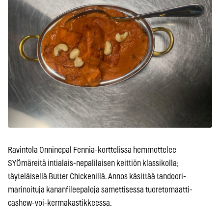
Ravintola Onninepal Fennia-korttelissa hemmottelee
SYÖmäreitä intialais-nepalilaisen keittiön klassikolla;
täyteläisellä Butter Chickenillä. Annos käsittää tandoori-
marinoituja kananfileepaloja samettisessa tuoretomaatti-
cashew-voi-kermakastikkeessa.