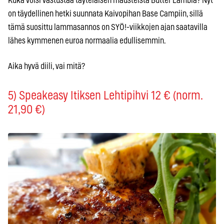
Kuka voisi vastustaa täyteläisen mausteista Butter Lambia? Nyt
on täydellinen hetki suunnata Kaivopihan Base Campiin, sillä
tämä suosittu lammasannos on SYÖ!-viikkojen ajan saatavilla
lähes kymmenen euroa normaalia edullisemmin.
Aika hyvä diili, vai mitä?
5) Speakeasy Itiksen Lehtipihvi 12 € (norm.
21,90 €)