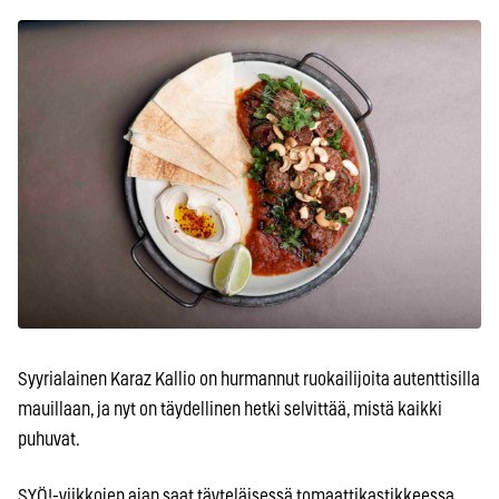
Syyrialainen Karaz Kallio on hurmannut ruokailijoita autenttisilla
mauillaan, ja nyt on täydellinen hetki selvittää, mistä kaikki
puhuvat.
SYÖ!-viikkojen ajan saat täyteläisessä tomaattikastikkeessa