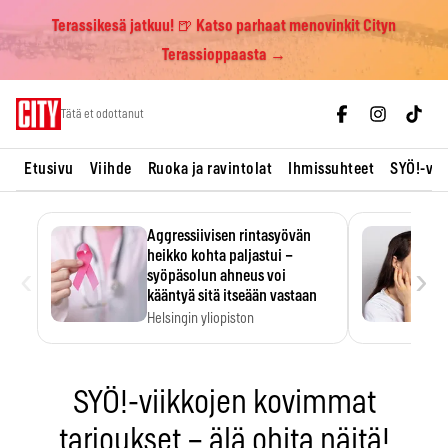
Terassikesä jatkuu! 🍺 Katso parhaat menovinkit Cityn
Terassioppaasta →
Skip
Tätä et odottanut
to
content
Etusivu
Viihde
Ruoka ja ravintolat
Ihmissuhteet
SYÖ!-vii
Aggressiivisen rintasyövän
heikko kohta paljastui –
‹
›
syöpäsolun ahneus voi
kääntyä sitä itseään vastaan
Helsingin yliopiston
tutkimuksessa MYC-aktiivisen
rintasyövän kasvu hidastui.
SYÖ!-viikkojen kovimmat
tarjoukset – älä ohita näitä!