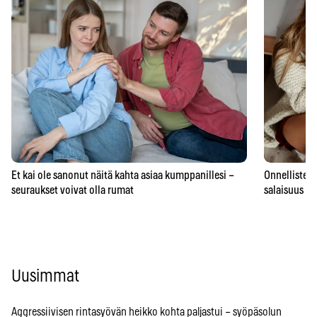
Et kai ole sanonut näitä kahta asiaa kumppanillesi –
Onnellisten 
seuraukset voivat olla rumat
salaisuus – 
Uusimmat
Aggressiivisen rintasyövän heikko kohta paljastui – syöpäsolun