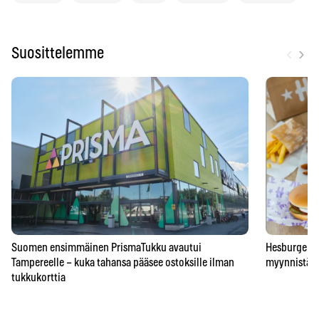
‹
›
Suosittelemme
Suomen ensimmäinen PrismaTukku avautui
Hesburgerilt
Tampereelle – kuka tahansa pääsee ostoksille ilman
myynnistä – 
tukkukorttia