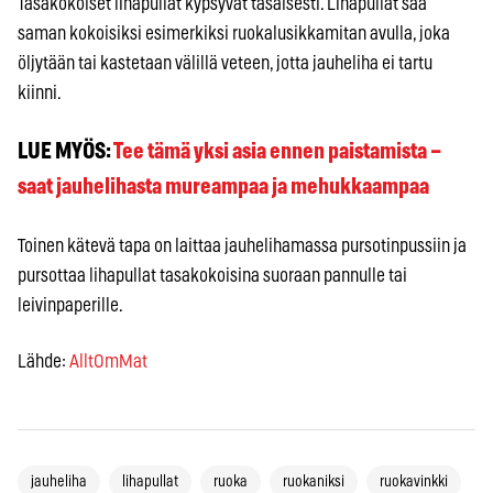
Tasakokoiset lihapullat kypsyvät tasaisesti. Lihapullat saa
saman kokoisiksi esimerkiksi ruokalusikkamitan avulla, joka
öljytään tai kastetaan välillä veteen, jotta jauheliha ei tartu
kiinni.
LUE MYÖS:
Tee tämä yksi asia ennen paistamista –
saat jauhelihasta mureampaa ja mehukkaampaa
Toinen kätevä tapa on laittaa jauhelihamassa pursotinpussiin ja
pursottaa lihapullat tasakokoisina suoraan pannulle tai
leivinpaperille.
Lähde:
AlltOmMat
jauheliha
lihapullat
ruoka
ruokaniksi
ruokavinkki