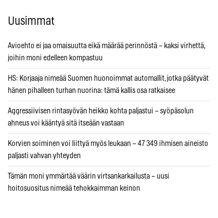
Uusimmat
Avioehto ei jaa omaisuutta eikä määrää perinnöstä – kaksi virhettä,
joihin moni edelleen kompastuu
HS: Korjaaja nimeää Suomen huonoimmat automallit, jotka päätyvät
hänen pihalleen turhan nuorina: tämä kallis osa ratkaisee
Aggressiivisen rintasyövän heikko kohta paljastui – syöpäsolun
ahneus voi kääntyä sitä itseään vastaan
Korvien soiminen voi liittyä myös leukaan – 47 349 ihmisen aineisto
paljasti vahvan yhteyden
Tämän moni ymmärtää väärin virtsankarkailusta – uusi
hoitosuositus nimeää tehokkaimman keinon