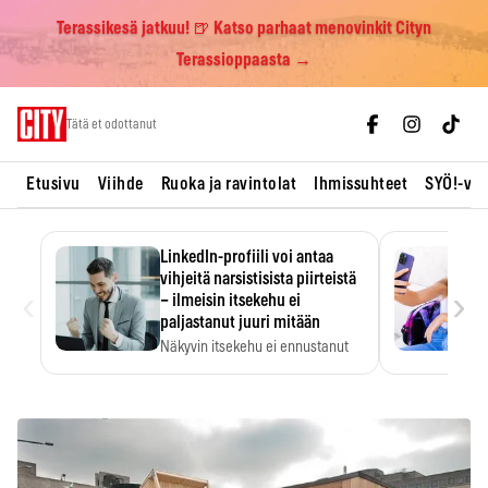
Terassikesä jatkuu! 🍺 Katso parhaat menovinkit Cityn
Terassioppaasta →
Skip
Tätä et odottanut
to
content
Etusivu
Viihde
Ruoka ja ravintolat
Ihmissuhteet
SYÖ!-vii
LinkedIn-profiili voi antaa
vihjeitä narsistisista piirteistä
‹
›
– ilmeisin itsekehu ei
paljastanut juuri mitään
Näkyvin itsekehu ei ennustanut
narsistisia piirteitä.