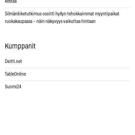
kestää
Silmänliiketutkimus osoitti hyllyn tehokkaimmat myyntipaikat
ruokakaupassa – näin näkyvyys vaikuttaa hintaan
Kumppanit
Deitti.net
TableOnline
Suomi24