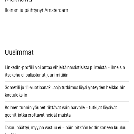
Iloinen ja päihtynyt Amsterdam
Uusimmat
LinkedIn-profiili voi antaa vihjeitä narsistisista piirteistä – ilmeisin
itsekehu ei paljastanut juuri mitään
Sometili jo 11-vuotiaana? Laaja tutkimus löysi yhteyden heikkoihin
koetuloksiin
Kolmen tunnin yöunet riittävät vain harvalle – tutkijat löysivät
geenit, jotka erottavat heidät muista
Takuu päättyi, myyjän vastuu ei – näin pitkään kodinkoneen kuuluu