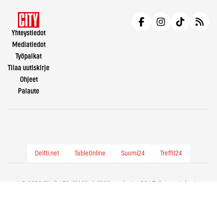
Yhteystiedot
Mediatiedot
Työpaikat
Tilaa uutiskirje
Ohjeet
Palaute
Deitti.net
TableOnline
Suomi24
Treffit24
© 2026 City.fi - Räväkkää sisältöä vuodesta -86 |
Evästeasetukset