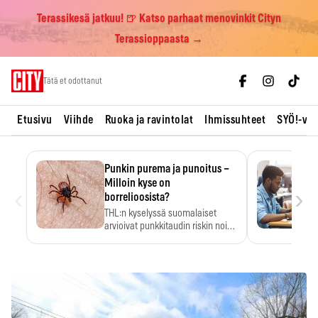
Terassikesä jatkuu! 🍺 Katso parhaat menovinkit Cityn
Terassioppaasta →
Skip
Tätä et odottanut
to
content
Etusivu
Viihde
Ruoka ja ravintolat
Ihmissuhteet
SYÖ!-vii
Punkin purema ja punoitus –
Milloin kyse on
‹
›
borrelioosista?
THL:n kyselyssä suomalaiset
arvioivat punkkitaudin riskin noin
kymmenkertaiseksi…