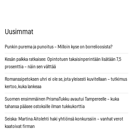
Uusimmat
Punkin purema ja punoitus – Milloin kyse on borrelioosista?
Kesän palkka ratkaisee: Opintotuen takaisinperintään lisätään 7,5
prosenttia – näin sen välttää
Romanssipetoksen uhri ei ole se, jota yleisesti kuvitellaan – tutkimus
kertoo, kuka lankeaa
Suomen ensimmäinen PrismaTukku avautui Tampereelle – kuka
tahansa pääsee ostoksille ilman tukkukorttia
Seiska: Martina Aitolehti haki yhtiönsä konkurssiin – vanhat verot
kaatoivat firman