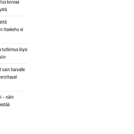
utus korvaa
ystä
eitä
in itsekehu ei
a tutkimus löysi
iin
 vain harvalle
a erottavat
i – näin
estää