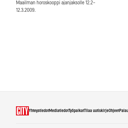
Maailman horoskooppi ajanjaksolle 12.2–
12.3.2009.
Yhteystiedot
Mediatiedot
Työpaikat
Tilaa uutiskirje
Ohjeet
Pala