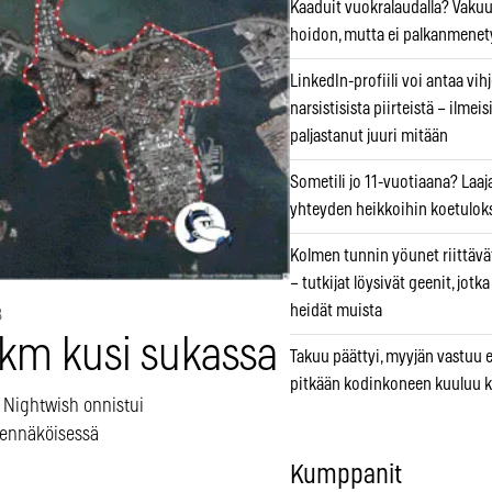
Kaaduit vuokralaudalla? Vaku
hoidon, mutta ei palkanmenet
LinkedIn-profiili voi antaa vihj
narsistisista piirteistä – ilmeis
paljastanut juuri mitään
Sometili jo 11-vuotiaana? Laaj
yhteyden heikkoihin koetuloks
Kolmen tunnin yöunet riittävät
– tutkijat löysivät geenit, jotk
heidät muista
8
 km kusi sukassa
Takuu päättyi, myyjän vastuu e
pitkään kodinkoneen kuuluu k
n Nightwish onnistui
ennäköisessä
Kumppanit