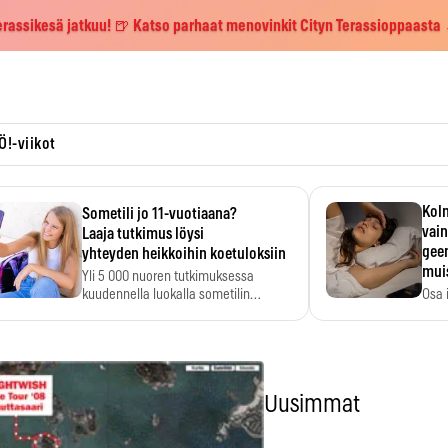
erassikesä jatkuu! 🍺 Katso parhaat menovinkit Cityn Terassioppaasta
Ö!-viikot
Kolm
Sometili jo 11-vuotiaana?
vain
Laaja tutkimus löysi
geen
yhteyden heikkoihin koetuloksiin
mui
Yli 5 000 nuoren tutkimuksessa
kuudennella luokalla sometilin…
Osa 
voi s
Uusimmat