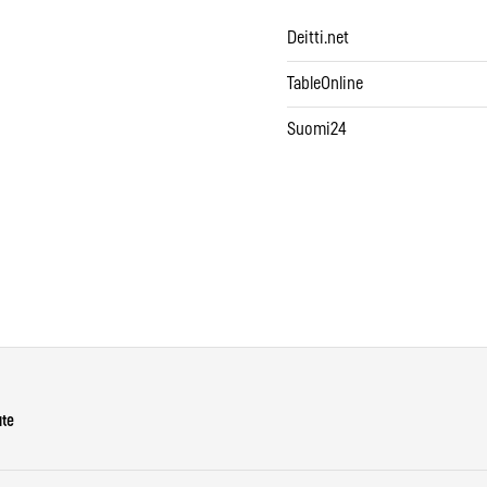
Deitti.net
TableOnline
Suomi24
ute