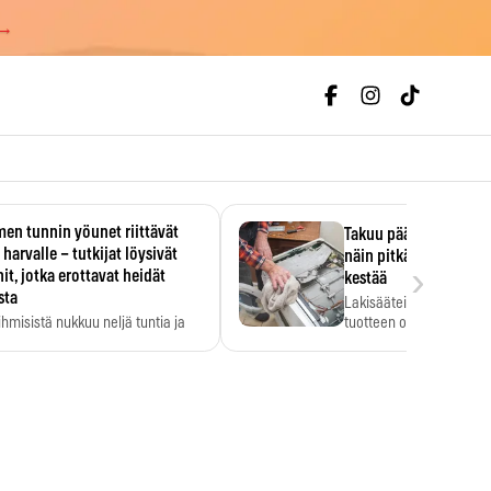
 →
en tunnin yöunet riittävät
Takuu päättyi, myyjän
 harvalle – tutkijat löysivät
näin pitkään kodinko
›
it, jotka erottavat heidät
kestää
sta
Lakisääteinen virhevast
ihmisistä nukkuu neljä tuntia ja
tuotteen oletetun kestoi
ilti…