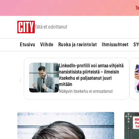
T
Skip
Tätä et odottanut
to
content
Etusivu
Viihde
Ruoka ja ravintolat
Ihmissuhteet
SY
LinkedIn-profiili voi antaa vihjeitä
narsistisista piirteistä – ilmeisin
‹
itsekehu ei paljastanut juuri
mitään
Näkyvin itsekehu ei ennustanut
narsistisia piirteitä.