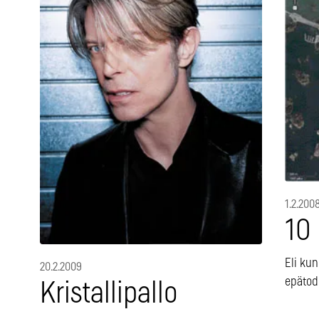
1.2.200
10
Eli ku
20.2.2009
epätod
Kristallipallo