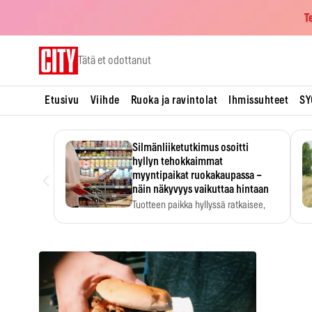
T
Skip
Tätä et odottanut
to
content
Etusivu
Viihde
Ruoka ja ravintolat
Ihmissuhteet
SY
Silmänliiketutkimus osoitti
hyllyn tehokkaimmat
‹
myyntipaikat ruokakaupassa –
näin näkyvyys vaikuttaa hintaan
Tuotteen paikka hyllyssä ratkaisee,
huomataanko se. Kauppiaat
hyödyntävät…