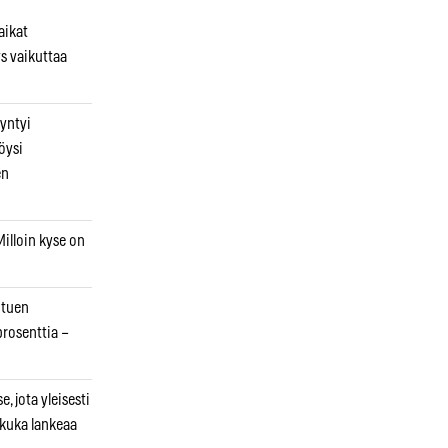
aikat
s vaikuttaa
syntyi
öysi
en
illoin kyse on
otuen
prosenttia –
, jota yleisesti
 kuka lankeaa