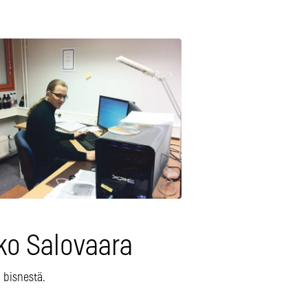
ko Salovaara
ä bisnestä.