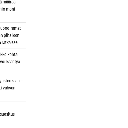
kä määrää
ihin moni
 huonoimmat
en pihalleen
a ratkaisee
ikko kohta
 voi kääntyä
myös leukaan –
ti vahvan
osuositus
n