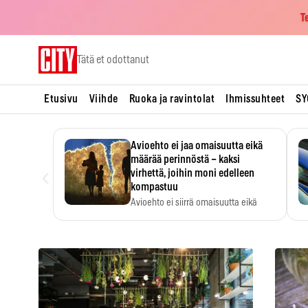
T
Skip
Tätä et odottanut
to
content
Etusivu
Viihde
Ruoka ja ravintolat
Ihmissuhteet
SY
Avioehto ei jaa omaisuutta eikä
määrää perinnöstä – kaksi
‹
virhettä, joihin moni edelleen
kompastuu
Avioehto ei siirrä omaisuutta eikä
ratkaise perintöasioita.