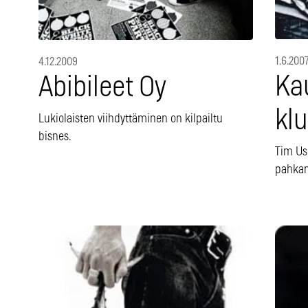
1.6.200
4.12.2009
Ka
Abibileet Oy
klu
Lukiolaisten viihdyttäminen on kilpailtu
bisnes.
Tim Us
pahkan