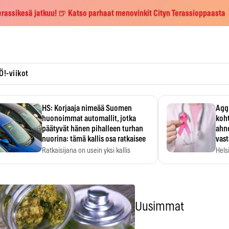
erassikesä jatkuu! 🍺 Katso parhaat menovinkit Cityn Terassioppaasta
Ö!-viikot
HS: Korjaaja nimeää Suomen
Aggr
huonoimmat automallit, jotka
koht
päätyvät hänen pihalleen turhan
ahne
nuorina: tämä kallis osa ratkaisee
vas
Ratkaisijana on usein yksi kallis
Hels
komponentti.
MYC-
hida
Uusimmat