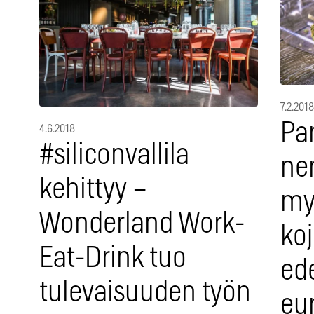
7.2.2018
Par
4.6.2018
#siliconvallila
ne
kehittyy –
my
Wonderland Work-
koj
Eat-Drink tuo
ede
tulevaisuuden työn
eu