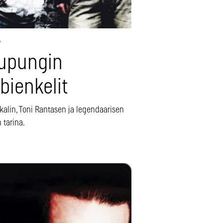
7
upungin
bienkelit
kalin, Toni Rantasen ja legendaarisen
 tarina.