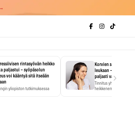
 →
essiivisen rintasyövän heikko
Korvien soiminen voi 
a paljastui – syöpäsolun
leukaan – 47 349 ihmi
›
us voi kääntyä sitä itseään
paljasti vahvan yhtey
taan
Tinnitus yhdistetään ku
ingin yliopiston tutkimuksessa
heikkenemiseen. Meta-a
aktiivisen rintasyövän kasvu
kertoo, että myös…
stui.