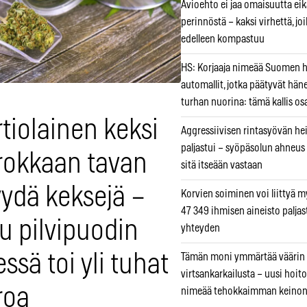
Avioehto ei jaa omaisuutta ei
perinnöstä – kaksi virhettä, jo
edelleen kompastuu
HS: Korjaaja nimeää Suomen
automallit, jotka päätyvät hän
turhan nuorina: tämä kallis os
tiolainen keksi
Aggressiivisen rintasyövän he
paljastui – syöpäsolun ahneus
rokkaan tavan
sitä itseään vastaan
ydä keksejä –
Korvien soiminen voi liittyä 
47 349 ihmisen aineisto paljas
u pilvipuodin
yhteyden
ssä toi yli tuhat
Tämän moni ymmärtää väärin
virtsankarkailusta – uusi hoit
roa
nimeää tehokkaimman keino