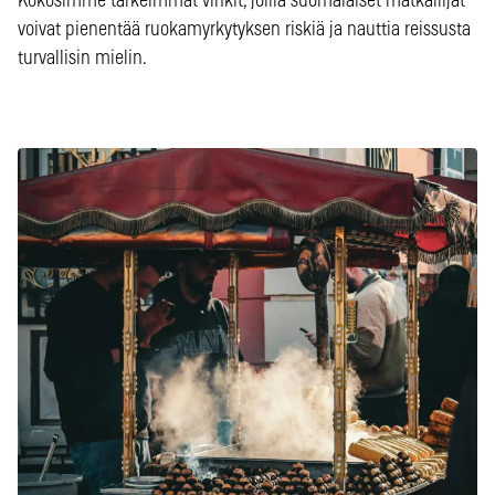
Kokosimme tärkeimmät vinkit, joilla suomalaiset matkailijat
voivat pienentää ruokamyrkytyksen riskiä ja nauttia reissusta
turvallisin mielin.