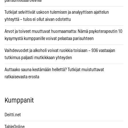
parisuhteessa olevilla
Tutkijat selvittivät uskoon tulemisen ja analyyttisen ajattelun
yhteyttä – tulos ei ollut aivan odotettu
Arvot ja toiveet muuttuvat huomaamatta: Nämä psykoterapeutin 10
kysymystä kumppanille voivat pelastaa parisuhteen
Vaihdevuodet ja alkoholi voivat ruokkia toisiaan – 936 vastaajan
tutkimus paljasti mutkikkaan yhteyden
Auttaako sauna kestämään hellettä? Tutkijat muistuttavat
ratkaisevasta erosta
Kumppanit
Deitti.net
TableOnline