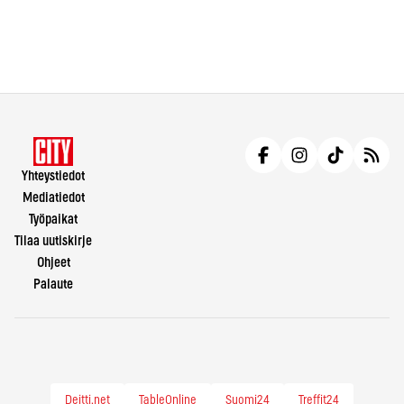
Yhteystiedot
Mediatiedot
Työpaikat
Tilaa uutiskirje
Ohjeet
Palaute
Deitti.net
TableOnline
Suomi24
Treffit24