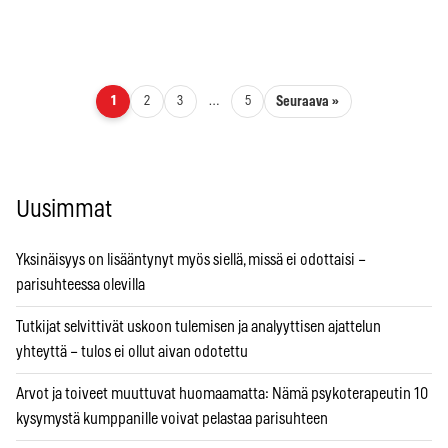
Artikkelien sivutus
Seuraava »
1
2
3
…
5
Uusimmat
Yksinäisyys on lisääntynyt myös siellä, missä ei odottaisi –
parisuhteessa olevilla
Tutkijat selvittivät uskoon tulemisen ja analyyttisen ajattelun
yhteyttä – tulos ei ollut aivan odotettu
Arvot ja toiveet muuttuvat huomaamatta: Nämä psykoterapeutin 10
kysymystä kumppanille voivat pelastaa parisuhteen