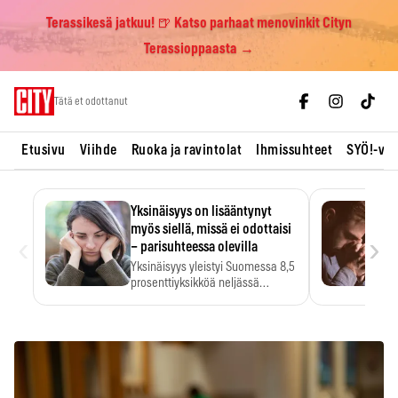
Terassikesä jatkuu! 🍺 Katso parhaat menovinkit Cityn
Terassioppaasta →
Skip
Tätä et odottanut
to
content
Etusivu
Viihde
Ruoka ja ravintolat
Ihmissuhteet
SYÖ!-vii
Yksinäisyys on lisääntynyt
myös siellä, missä ei odottaisi
‹
›
– parisuhteessa olevilla
Yksinäisyys yleistyi Suomessa 8,5
prosenttiyksikköä neljässä
vuodessa. Se…