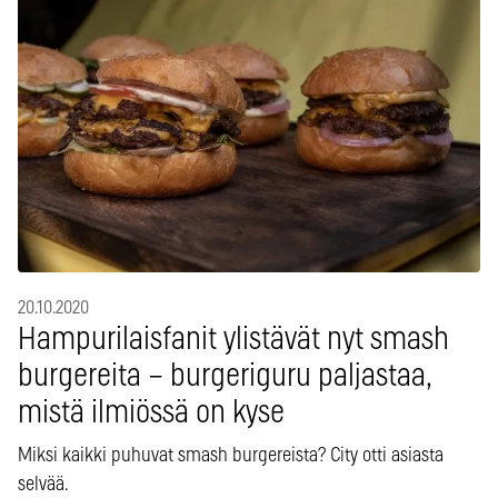
20.10.2020
Hampurilaisfanit ylistävät nyt smash
burgereita – burgeriguru paljastaa,
mistä ilmiössä on kyse
Miksi kaikki puhuvat smash burgereista? City otti asiasta
selvää.