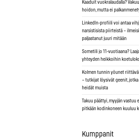
Kaaduit vuokralaudalla? Vaku
hoidon, mutta ei palkanmenet
LinkedIn-profiili voi antaa vihj
narsistisista piirteistä – ilmeis
paljastanut juuri mitään
Sometili jo 11-vuotiaana? Laaj
yhteyden heikkoihin koetuloks
Kolmen tunnin yöunet riittävät
– tutkijat löysivät geenit, jotk
heidät muista
Takuu päättyi, myyjän vastuu e
pitkään kodinkoneen kuuluu k
Kumppanit