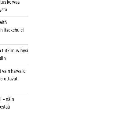
utus korvaa
ystä
eitä
in itsekehu ei
a tutkimus löysi
iin
 vain harvalle
a erottavat
i – näin
estää