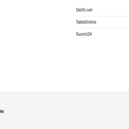
Deitti.net
TableOnline
Suomi24
ute