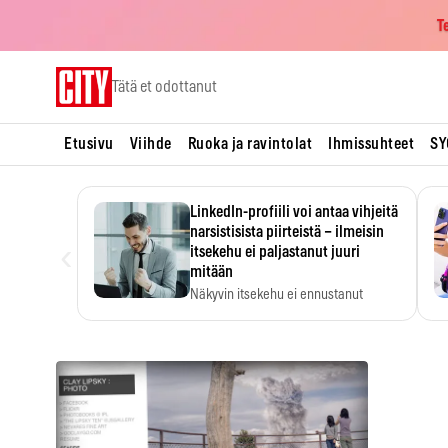
T
Skip
Tätä et odottanut
to
content
Etusivu
Viihde
Ruoka ja ravintolat
Ihmissuhteet
SY
LinkedIn-profiili voi antaa vihjeitä
narsistisista piirteistä – ilmeisin
‹
itsekehu ei paljastanut juuri
mitään
Näkyvin itsekehu ei ennustanut
narsistisia piirteitä.