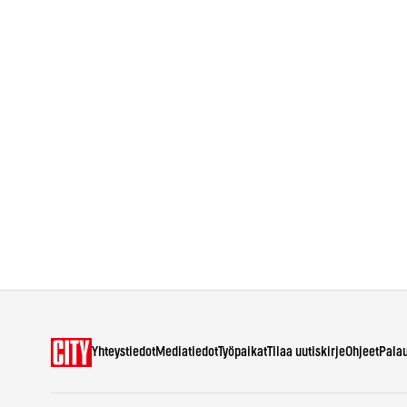
Yhteystiedot
Mediatiedot
Työpaikat
Tilaa uutiskirje
Ohjeet
Pala