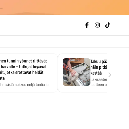
 →
en tunnin yöunet riittävät
Takuu päättyi, myyjän
 harvalle – tutkijat löysivät
näin pitkään kodinko
›
it, jotka erottavat heidät
kestää
sta
Lakisääteinen virhevast
ihmisistä nukkuu neljä tuntia ja
tuotteen oletetun kestoi
ilti…