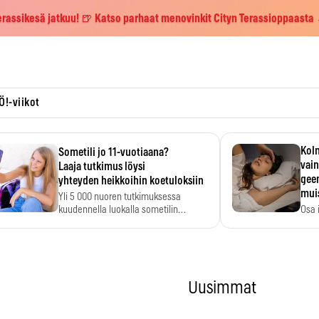
erassikesä jatkuu! 🍺 Katso parhaat menovinkit Cityn Terassioppaasta
Ö!-viikot
Kolm
Sometili jo 11-vuotiaana?
vain
Laaja tutkimus löysi
geen
yhteyden heikkoihin koetuloksiin
mui
Yli 5 000 nuoren tutkimuksessa
kuudennella luokalla sometilin…
Osa 
voi s
Uusimmat