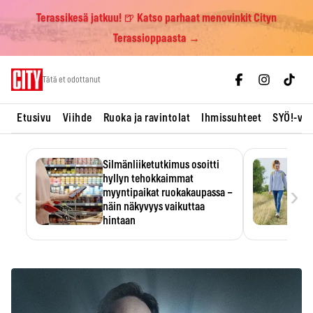
Terassikesä jatkuu! 🍺 Katso parhaat menovinkit Cityn
Terassioppaasta →
Skip
Tätä et odottanut
to
content
Etusivu
Viihde
Ruoka ja ravintolat
Ihmissuhteet
SYÖ!-vii
Silmänliiketutkimus osoitti
hyllyn tehokkaimmat
‹
›
myyntipaikat ruokakaupassa –
näin näkyvyys vaikuttaa
hintaan
Tuotteen paikka hyllyssä
ratkaisee, huomataanko se.
Kauppiaat hyödyntävät…