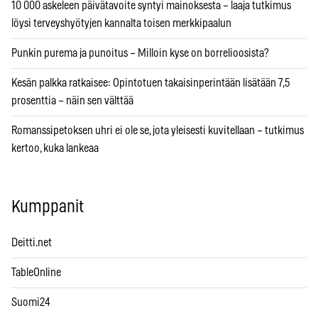
10 000 askeleen päivätavoite syntyi mainoksesta – laaja tutkimus
löysi terveyshyötyjen kannalta toisen merkkipaalun
Punkin purema ja punoitus – Milloin kyse on borrelioosista?
Kesän palkka ratkaisee: Opintotuen takaisinperintään lisätään 7,5
prosenttia – näin sen välttää
Romanssipetoksen uhri ei ole se, jota yleisesti kuvitellaan – tutkimus
kertoo, kuka lankeaa
Kumppanit
Deitti.net
TableOnline
Suomi24