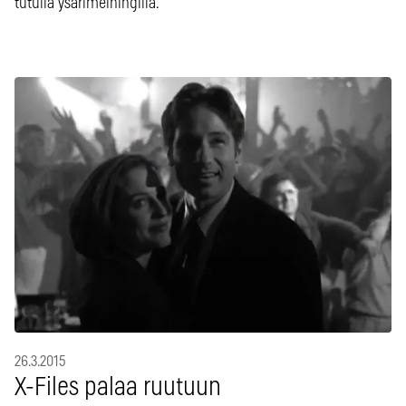
tutulla ysärimeiningillä.
26.3.2015
X-Files palaa ruutuun