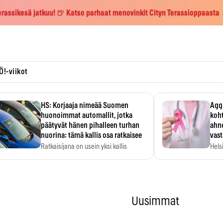
erassikesä jatkuu! 🍺 Katso parhaat menovinkit Cityn Terassioppaasta
Ö!-viikot
HS: Korjaaja nimeää Suomen
Aggr
huonoimmat automallit, jotka
koht
päätyvät hänen pihalleen turhan
ahne
nuorina: tämä kallis osa ratkaisee
vas
Ratkaisijana on usein yksi kallis
Hels
komponentti.
MYC-
hida
Uusimmat