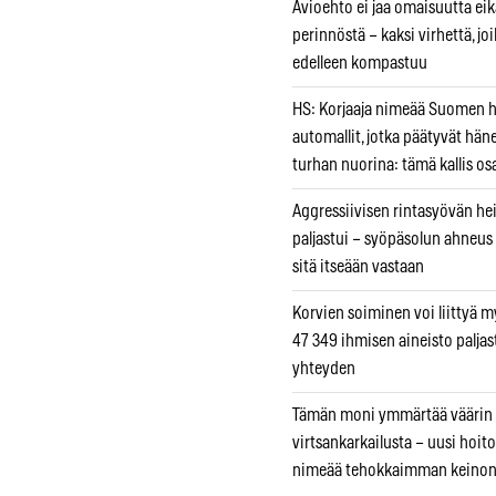
Avioehto ei jaa omaisuutta ei
perinnöstä – kaksi virhettä, jo
edelleen kompastuu
HS: Korjaaja nimeää Suomen
automallit, jotka päätyvät hän
turhan nuorina: tämä kallis os
Aggressiivisen rintasyövän he
paljastui – syöpäsolun ahneus
sitä itseään vastaan
Korvien soiminen voi liittyä 
47 349 ihmisen aineisto paljas
yhteyden
Tämän moni ymmärtää väärin
virtsankarkailusta – uusi hoit
nimeää tehokkaimman keino