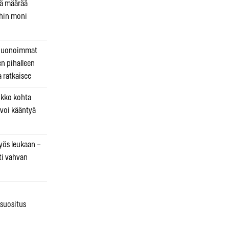
kä määrää
ihin moni
 huonoimmat
en pihalleen
a ratkaisee
ikko kohta
 voi kääntyä
myös leukaan –
ti vahvan
osuositus
n