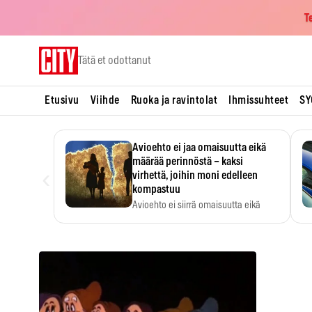
T
Skip
Tätä et odottanut
to
content
Etusivu
Viihde
Ruoka ja ravintolat
Ihmissuhteet
SY
Avioehto ei jaa omaisuutta eikä
määrää perinnöstä – kaksi
‹
virhettä, joihin moni edelleen
kompastuu
Avioehto ei siirrä omaisuutta eikä
ratkaise perintöasioita.