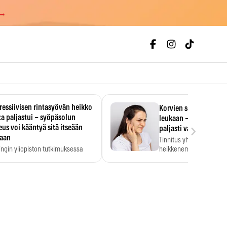
 →
essiivisen rintasyövän heikko
Korvien soiminen voi 
a paljastui – syöpäsolun
leukaan – 47 349 ihmi
›
us voi kääntyä sitä itseään
paljasti vahvan yhtey
taan
Tinnitus yhdistetään ku
ingin yliopiston tutkimuksessa
heikkenemiseen. Meta-a
aktiivisen rintasyövän kasvu
kertoo, että myös…
stui.