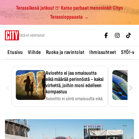
Terassikesä jatkuu! 🍺 Katso parhaat menovinkit Cityn
Terassioppaasta →
Skip
Tätä et odottanut
to
content
Etusivu
Viihde
Ruoka ja ravintolat
Ihmissuhteet
SYÖ!-vii
Avioehto ei jaa omaisuutta
eikä määrää perinnöstä – kaksi
‹
›
virhettä, joihin moni edelleen
kompastuu
Avioehto ei siirrä omaisuutta eikä
ratkaise perintöasioita.