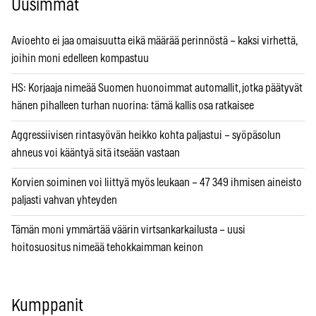
Uusimmat
Avioehto ei jaa omaisuutta eikä määrää perinnöstä – kaksi virhettä,
joihin moni edelleen kompastuu
HS: Korjaaja nimeää Suomen huonoimmat automallit, jotka päätyvät
hänen pihalleen turhan nuorina: tämä kallis osa ratkaisee
Aggressiivisen rintasyövän heikko kohta paljastui – syöpäsolun
ahneus voi kääntyä sitä itseään vastaan
Korvien soiminen voi liittyä myös leukaan – 47 349 ihmisen aineisto
paljasti vahvan yhteyden
Tämän moni ymmärtää väärin virtsankarkailusta – uusi
hoitosuositus nimeää tehokkaimman keinon
Kumppanit