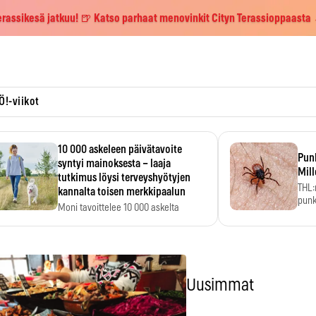
erassikesä jatkuu! 🍺 Katso parhaat menovinkit Cityn Terassioppaasta
Ö!-viikot
10 000 askeleen päivätavoite
Pun
syntyi mainoksesta – laaja
Mill
tutkimus löysi terveyshyötyjen
THL:
kannalta toisen merkkipaalun
punk
Moni tavoittelee 10 000 askelta
kym
päivässä, vaikka luku…
Uusimmat