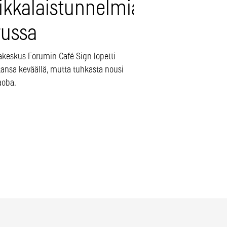
rikkalaistunnelmia
russa
keskus Forumin Café Sign lopetti
tansa keväällä, mutta tuhkasta nousi
aoba.