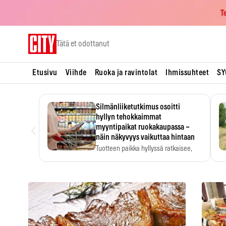
T
Skip
Tätä et odottanut
to
content
Etusivu
Viihde
Ruoka ja ravintolat
Ihmissuhteet
SY
Silmänliiketutkimus osoitti
hyllyn tehokkaimmat
‹
myyntipaikat ruokakaupassa –
näin näkyvyys vaikuttaa hintaan
Tuotteen paikka hyllyssä ratkaisee,
huomataanko se. Kauppiaat
hyödyntävät…