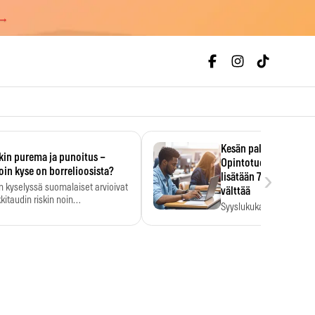
 →
Kesän palkka ratkaise
kin purema ja punoitus –
Opintotuen takaisinp
›
oin kyse on borrelioosista?
lisätään 7,5 prosentti
n kyselyssä suomalaiset arvioivat
välttää
kitaudin riskin noin
Syyslukukauden tukikuu
menkertaiseksi…
määrä ratkeaa sillä, mit
ehti…