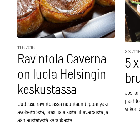
11.6.2016
8.3.201
Ravintola Caverna
5 x
on luola Helsingin
br
keskustassa
Jos ka
paahtol
Uudessa ravintolassa nautitaan teppanyaki-
viikonl
avokeittiöstä, brasilialaisista lihavartaista ja
äänieristetystä karaokesta.