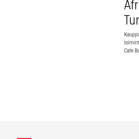
Af
Tu
Kauppa
toimin
Cafe B