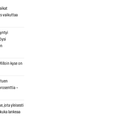
aikat
s vaikuttaa
syntyi
öysi
en
illoin kyse on
otuen
prosenttia –
, jota yleisesti
 kuka lankeaa