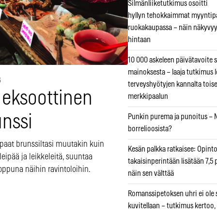
Silmänliiketutkimus osoitti
hyllyn tehokkaimmat myyntip
ruokakaupassa – näin näkyvyy
hintaan
10 000 askeleen päivätavoite 
mainoksesta – laaja tutkimus l
6
terveyshyötyjen kannalta tois
 eksoottinen
merkkipaalun
unssi
Punkin purema ja punoitus – M
borrelioosista?
ipaat brunssiltasi muutakin kuin
Kesän palkka ratkaisee: Opint
eipää ja leikkeleitä, suuntaa
takaisinperintään lisätään 7,5 
oppuna näihin ravintoloihin.
näin sen välttää
Romanssipetoksen uhri ei ole se
kuvitellaan – tutkimus kertoo,