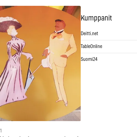
Kumppanit
Deitti.net
TableOnline
Suomi24
1