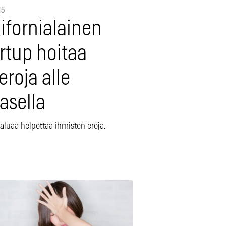
15
ifornialainen
rtup hoitaa
eroja alle
asella
haluaa helpottaa ihmisten eroja.