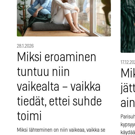
28.1.2026
Miksi eroaminen
17.12.20
tuntuu niin
Mik
vaikealta – vaikka
jät
tiedät, ettei suhde
ain
toimi
Parisu
kypsyy
Miksi lähteminen on niin vaikeaa, vaikka se
käydää