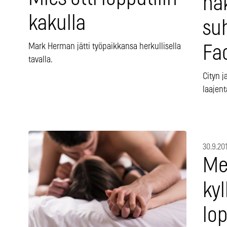
nä
kakulla
su
Mark Herman jätti työpaikkansa herkullisella
Fa
tavalla.
Cityn j
laajen
30.9.20
Me
kyl
lop