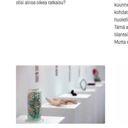
olisi ainoa oikea ratkaisu?
kuunnel
kohdat
huolell
Tämä aj
tilante
Mutta e