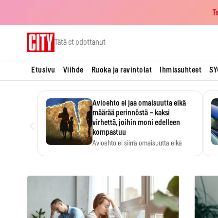
T
Skip
Tätä et odottanut
to
content
Etusivu
Viihde
Ruoka ja ravintolat
Ihmissuhteet
SY
Avioehto ei jaa omaisuutta eikä
määrää perinnöstä – kaksi
‹
virhettä, joihin moni edelleen
kompastuu
Avioehto ei siirrä omaisuutta eikä
ratkaise perintöasioita.