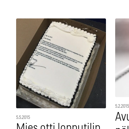
5.2.2015
Avu
5.5.2015
Mies otti lopputilin