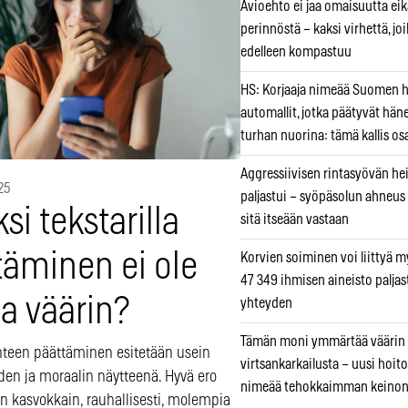
Avioehto ei jaa omaisuutta ei
perinnöstä – kaksi virhettä, jo
edelleen kompastuu
HS: Korjaaja nimeää Suomen
automallit, jotka päätyvät hän
turhan nuorina: tämä kallis os
Aggressiivisen rintasyövän he
25
paljastui – syöpäsolun ahneus
si tekstarilla
sitä itseään vastaan
täminen ei ole
Korvien soiminen voi liittyä 
47 349 ihmisen aineisto paljas
a väärin?
yhteyden
Tämän moni ymmärtää väärin
hteen päättäminen esitetään usein
virtsankarkailusta – uusi hoit
den ja moraalin näytteenä. Hyvä ero
nimeää tehokkaimman keino
n kasvokkain, rauhallisesti, molempia