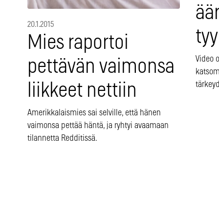
ää
20.1.2015
tyy
Mies raportoi
Video o
pettävän vaimonsa
katsom
tärkeyd
liikkeet nettiin
Amerikkalaismies sai selville, että hänen
vaimonsa pettää häntä, ja ryhtyi avaamaan
tilannetta Redditissä.