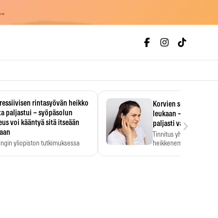
 →
essiivisen rintasyövän heikko
Korvien soiminen voi 
a paljastui – syöpäsolun
leukaan – 47 349 ihmi
›
us voi kääntyä sitä itseään
paljasti vahvan yhtey
taan
Tinnitus yhdistetään ku
ingin yliopiston tutkimuksessa
heikkenemiseen. Meta-a
aktiivisen rintasyövän kasvu
kertoo, että myös…
stui.