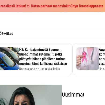
erassikesä jatkuu! 🍺 Katso parhaat menovinkit Cityn Terassioppaasta
Ö!-viikot
HS: Korjaaja nimeää Suomen
Aggr
huonoimmat automallit, jotka
koht
päätyvät hänen pihalleen turhan
ahne
nuorina: tämä kallis osa ratkaisee
vas
Ratkaisijana on usein yksi kallis
Hels
komponentti.
MYC-
hida
Uusimmat