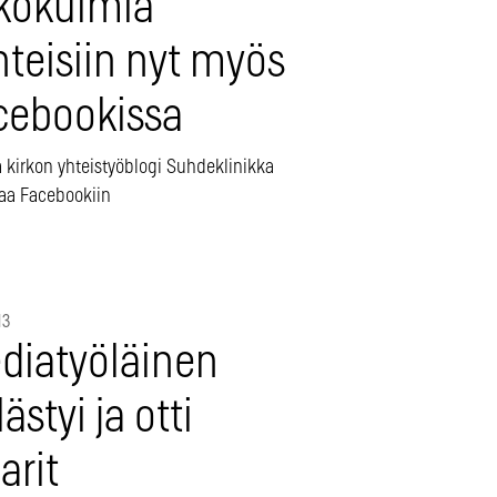
kökulmia
hteisiin nyt myös
cebookissa
a kirkon yhteistyöblogi Suhdeklinikka
taa Facebookiin
13
diatyöläinen
lästyi ja otti
arit