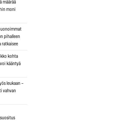
kä määrää
ihin moni
 huonoimmat
en pihalleen
a ratkaisee
ikko kohta
 voi kääntyä
myös leukaan –
ti vahvan
osuositus
n