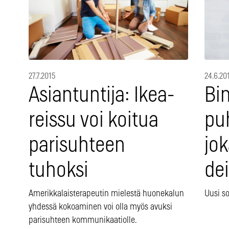
27.7.2015
24.6.20
Asiantuntija: Ikea-
Bi
reissu voi koitua
puh
parisuhteen
jo
tuhoksi
dei
Amerikkalaisterapeutin mielestä huonekalun
Uusi so
yhdessä kokoaminen voi olla myös avuksi
parisuhteen kommunikaatiolle.