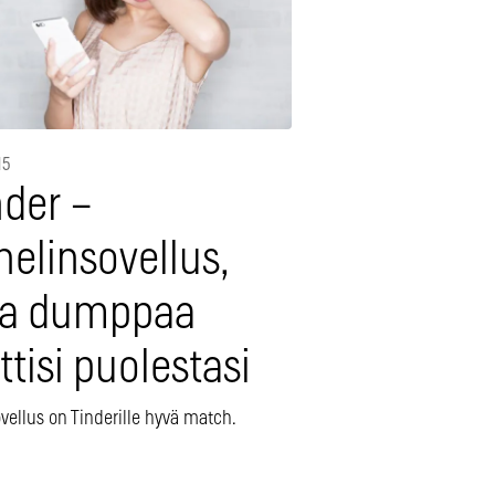
15
nder –
elinsovellus,
ka dumppaa
ttisi puolestasi
vellus on Tinderille hyvä match.