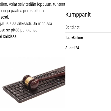
len. Asiat selvitetään loppuun, tunteet
aan ja päätös perustellaan
Kumppanit
isesti.
atus elää sitkeästi. Ja monissa
Deitti.net
issa se pitää paikkansa.
i kaikissa.
TableOnline
Suomi24