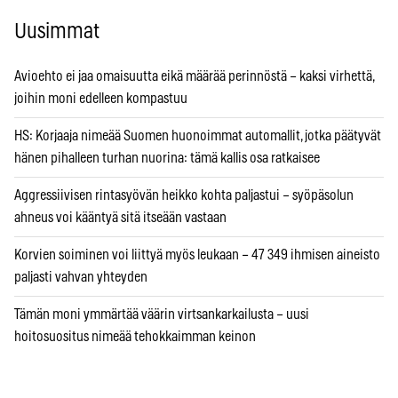
Uusimmat
Avioehto ei jaa omaisuutta eikä määrää perinnöstä – kaksi virhettä,
joihin moni edelleen kompastuu
HS: Korjaaja nimeää Suomen huonoimmat automallit, jotka päätyvät
hänen pihalleen turhan nuorina: tämä kallis osa ratkaisee
Aggressiivisen rintasyövän heikko kohta paljastui – syöpäsolun
ahneus voi kääntyä sitä itseään vastaan
Korvien soiminen voi liittyä myös leukaan – 47 349 ihmisen aineisto
paljasti vahvan yhteyden
Tämän moni ymmärtää väärin virtsankarkailusta – uusi
hoitosuositus nimeää tehokkaimman keinon