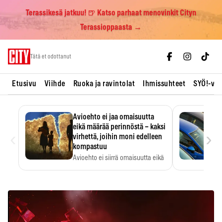
Terassikesä jatkuu! 🍺 Katso parhaat menovinkit Cityn
Terassioppaasta →
Skip
Tätä et odottanut
to
content
Etusivu
Viihde
Ruoka ja ravintolat
Ihmissuhteet
SYÖ!-vii
Avioehto ei jaa omaisuutta
eikä määrää perinnöstä – kaksi
‹
›
virhettä, joihin moni edelleen
kompastuu
Avioehto ei siirrä omaisuutta eikä
ratkaise perintöasioita.