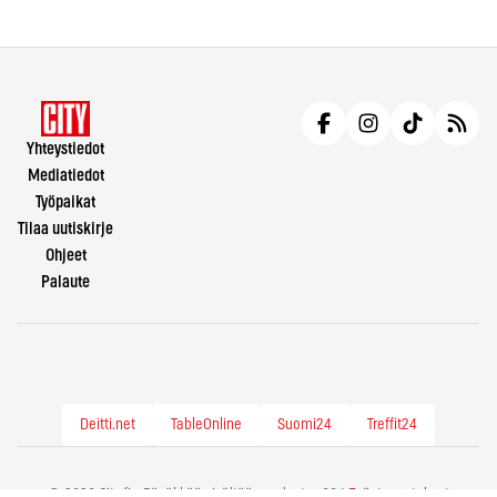
Yhteystiedot
Mediatiedot
Työpaikat
Tilaa uutiskirje
Ohjeet
Palaute
Deitti.net
TableOnline
Suomi24
Treffit24
© 2026 City.fi - Räväkkää sisältöä vuodesta -86 |
Evästeasetukset