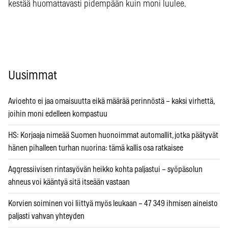
kestää huomattavasti pidempään kuin moni luulee.
Uusimmat
Avioehto ei jaa omaisuutta eikä määrää perinnöstä – kaksi virhettä,
joihin moni edelleen kompastuu
HS: Korjaaja nimeää Suomen huonoimmat automallit, jotka päätyvät
hänen pihalleen turhan nuorina: tämä kallis osa ratkaisee
Aggressiivisen rintasyövän heikko kohta paljastui – syöpäsolun
ahneus voi kääntyä sitä itseään vastaan
Korvien soiminen voi liittyä myös leukaan – 47 349 ihmisen aineisto
paljasti vahvan yhteyden