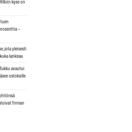
illoin kyse on
otuen
prosenttia –
, jota yleisesti
 kuka lankeaa
ukku avautui
äsee ostoksille
 yhtiönsä
atoivat firman