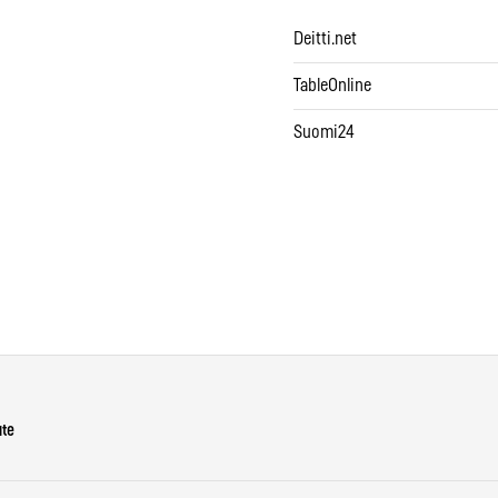
Deitti.net
TableOnline
Suomi24
ute