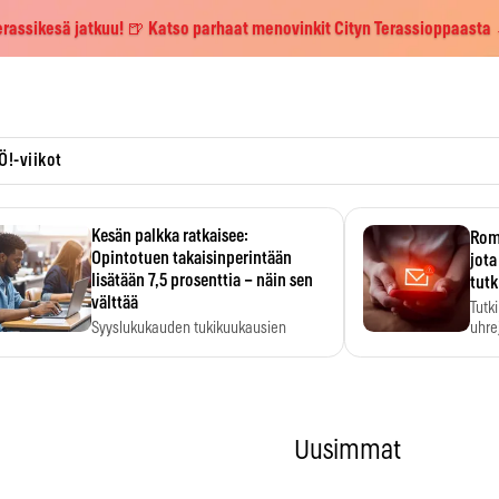
erassikesä jatkuu! 🍺 Katso parhaat menovinkit Cityn Terassioppaasta
Ö!-viikot
Kesän palkka ratkaisee:
Roma
Opintotuen takaisinperintään
jota
lisätään 7,5 prosenttia – näin sen
tutk
välttää
Tutk
Syyslukukauden tukikuukausien
uhrej
määrä ratkeaa sillä, mitä kesällä
ehti…
Uusimmat