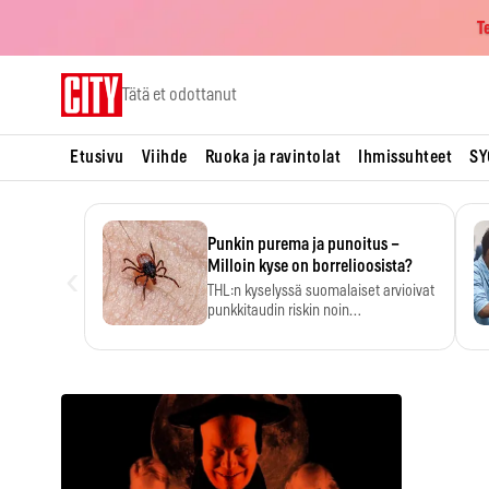
T
Skip
Tätä et odottanut
to
content
Etusivu
Viihde
Ruoka ja ravintolat
Ihmissuhteet
SY
Punkin purema ja punoitus –
‹
Milloin kyse on borrelioosista?
THL:n kyselyssä suomalaiset arvioivat
punkkitaudin riskin noin
kymmenkertaiseksi…