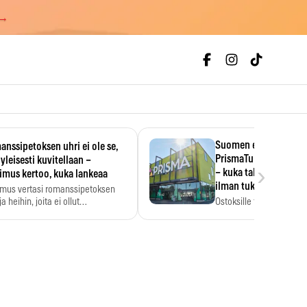
 →
Suomen ensimmäine
nssipetoksen uhri ei ole se,
PrismaTukku avautui 
 yleisesti kuvitellaan –
›
– kuka tahansa pääsee
imus kertoo, kuka lankeaa
ilman tukkukorttia
imus vertasi romanssipetoksen
a heihin, joita ei ollut…
Ostoksille tarvitse tukku
yksikköhinta kannattaa t