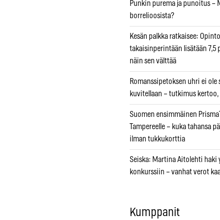
Punkin purema ja punoitus – M
borrelioosista?
Kesän palkka ratkaisee: Opint
takaisinperintään lisätään 7,5 
näin sen välttää
Romanssipetoksen uhri ei ole se
kuvitellaan – tutkimus kertoo,
Suomen ensimmäinen PrismaT
Tampereelle – kuka tahansa pä
ilman tukkukorttia
Seiska: Martina Aitolehti haki
konkurssiin – vanhat verot ka
Kumppanit