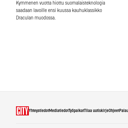
Kymmenen vuotta hiottu suomalaisteknologia
saadaan lavoille ensi kuussa kauhuklassikko
Draculan muodossa.
Yhteystiedot
Mediatiedot
Työpaikat
Tilaa uutiskirje
Ohjeet
Pala