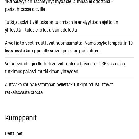
Yksinäisyys on lisääntynyt myös siellä, missä ei odottaisi –
parisuhteessa olevilla
Tutkijat selvittivät uskoon tulemisen ja analyyttisen ajattelun
yhteyttä – tulos ei ollut aivan odotettu
Arvot ja toiveet muuttuvat huomaamatta: Nämä psykoterapeutin 10
kysymystä kumppanille voivat pelastaa parisuhteen
Vaihdevuodet ja alkoholi voivat ruokkia toisiaan – 936 vastaajan
tutkimus paljasti mutkikkaan yhteyden
Auttaako sauna kestämään hellettä? Tutkijat muistuttavat
ratkaisevasta erosta
Kumppanit
Deitti.net