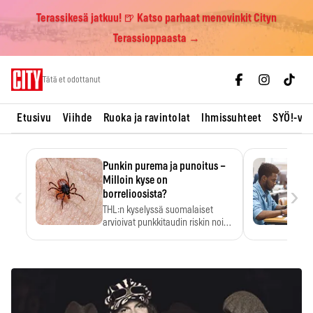
Terassikesä jatkuu! 🍺 Katso parhaat menovinkit Cityn
Terassioppaasta →
Skip
Tätä et odottanut
to
content
Etusivu
Viihde
Ruoka ja ravintolat
Ihmissuhteet
SYÖ!-vii
Punkin purema ja punoitus –
Milloin kyse on
‹
›
borrelioosista?
THL:n kyselyssä suomalaiset
arvioivat punkkitaudin riskin noin
kymmenkertaiseksi…