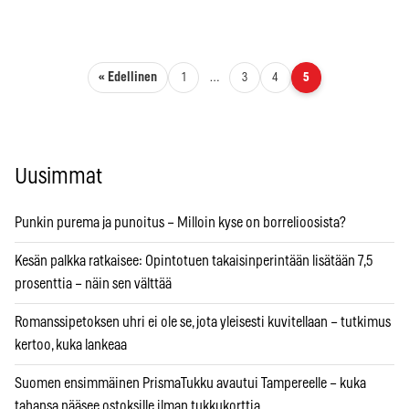
Artikkelien sivutus
« Edellinen
1
…
3
4
5
Uusimmat
Punkin purema ja punoitus – Milloin kyse on borrelioosista?
Kesän palkka ratkaisee: Opintotuen takaisinperintään lisätään 7,5
prosenttia – näin sen välttää
Romanssipetoksen uhri ei ole se, jota yleisesti kuvitellaan – tutkimus
kertoo, kuka lankeaa
Suomen ensimmäinen PrismaTukku avautui Tampereelle – kuka
tahansa pääsee ostoksille ilman tukkukorttia