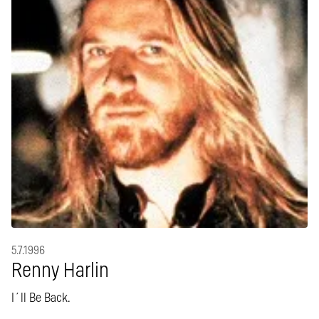
5.7.1996
Renny Harlin
I´ll Be Back.