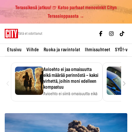
Terassikesä jatkuu! 🍺 Katso parhaat menovinkit Cityn
Terassioppaasta →
Skip
Tätä et odottanut
to
content
Etusivu
Viihde
Ruoka ja ravintolat
Ihmissuhteet
SYÖ!-vii
Avioehto ei jaa omaisuutta
eikä määrää perinnöstä – kaksi
‹
›
virhettä, joihin moni edelleen
kompastuu
Avioehto ei siirrä omaisuutta eikä
ratkaise perintöasioita.