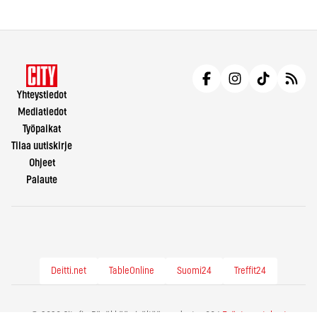
Yhteystiedot
Mediatiedot
Työpaikat
Tilaa uutiskirje
Ohjeet
Palaute
Deitti.net
TableOnline
Suomi24
Treffit24
© 2026 City.fi - Räväkkää sisältöä vuodesta -86 |
Evästeasetukset