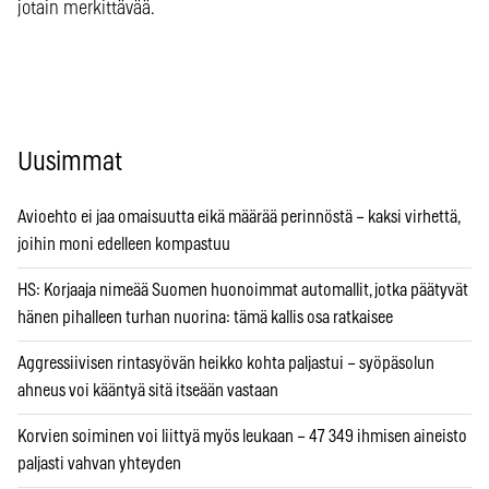
jotain merkittävää.
Uusimmat
Avioehto ei jaa omaisuutta eikä määrää perinnöstä – kaksi virhettä,
joihin moni edelleen kompastuu
HS: Korjaaja nimeää Suomen huonoimmat automallit, jotka päätyvät
hänen pihalleen turhan nuorina: tämä kallis osa ratkaisee
Aggressiivisen rintasyövän heikko kohta paljastui – syöpäsolun
ahneus voi kääntyä sitä itseään vastaan
Korvien soiminen voi liittyä myös leukaan – 47 349 ihmisen aineisto
paljasti vahvan yhteyden