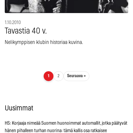
1.10.2010
Tavastia 40 v.
Nelikymppisen klubin historiaa kuvina.
Artikkelien sivutus
Seuraava »
1
2
Uusimmat
HS: Korjaaja nimeää Suomen huonoimmat automallit, jotka päätyvät
hänen pihalleen turhan nuorina: tämä kallis osa ratkaisee