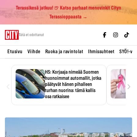
Terassikesä jatkuu! 🍺 Katso parhaat menovinkit Cityn
Terassioppaasta →
Skip
Tätä et odottanut
to
content
Etusivu
Viihde
Ruoka ja ravintolat
Ihmissuhteet
SYÖ!-vii
HS: Korjaaja nimeää Suomen
huonoimmat automallit, jotka
‹
›
päätyvät hänen pihalleen
turhan nuorina: tämä kallis
osa ratkaisee
Ratkaisijana on usein yksi kallis
komponentti.