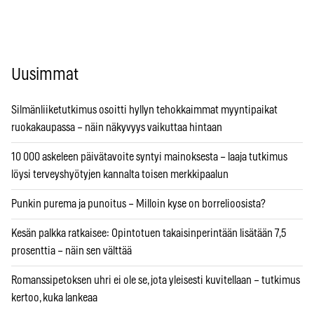
Uusimmat
Silmänliiketutkimus osoitti hyllyn tehokkaimmat myyntipaikat
ruokakaupassa – näin näkyvyys vaikuttaa hintaan
10 000 askeleen päivätavoite syntyi mainoksesta – laaja tutkimus
löysi terveyshyötyjen kannalta toisen merkkipaalun
Punkin purema ja punoitus – Milloin kyse on borrelioosista?
Kesän palkka ratkaisee: Opintotuen takaisinperintään lisätään 7,5
prosenttia – näin sen välttää
Romanssipetoksen uhri ei ole se, jota yleisesti kuvitellaan – tutkimus
kertoo, kuka lankeaa