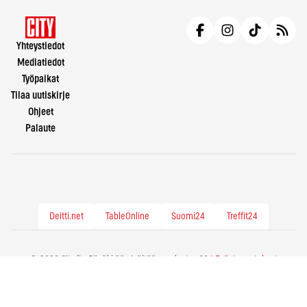
Yhteystiedot
Mediatiedot
Työpaikat
Tilaa uutiskirje
Ohjeet
Palaute
Deitti.net
TableOnline
Suomi24
Treffit24
© 2026 City.fi - Räväkkää sisältöä vuodesta -86 |
Evästeasetukset