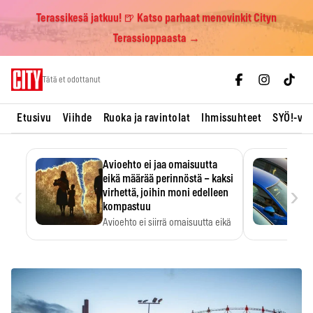
Terassikesä jatkuu! 🍺 Katso parhaat menovinkit Cityn
Terassioppaasta →
Skip
Tätä et odottanut
to
content
Etusivu
Viihde
Ruoka ja ravintolat
Ihmissuhteet
SYÖ!-vii
Avioehto ei jaa omaisuutta
eikä määrää perinnöstä – kaksi
‹
›
virhettä, joihin moni edelleen
kompastuu
Avioehto ei siirrä omaisuutta eikä
ratkaise perintöasioita.