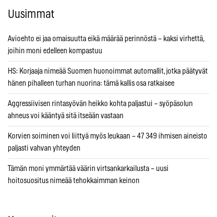
Uusimmat
Avioehto ei jaa omaisuutta eikä määrää perinnöstä – kaksi virhettä,
joihin moni edelleen kompastuu
HS: Korjaaja nimeää Suomen huonoimmat automallit, jotka päätyvät
hänen pihalleen turhan nuorina: tämä kallis osa ratkaisee
Aggressiivisen rintasyövän heikko kohta paljastui – syöpäsolun
ahneus voi kääntyä sitä itseään vastaan
Korvien soiminen voi liittyä myös leukaan – 47 349 ihmisen aineisto
paljasti vahvan yhteyden
Tämän moni ymmärtää väärin virtsankarkailusta – uusi
hoitosuositus nimeää tehokkaimman keinon