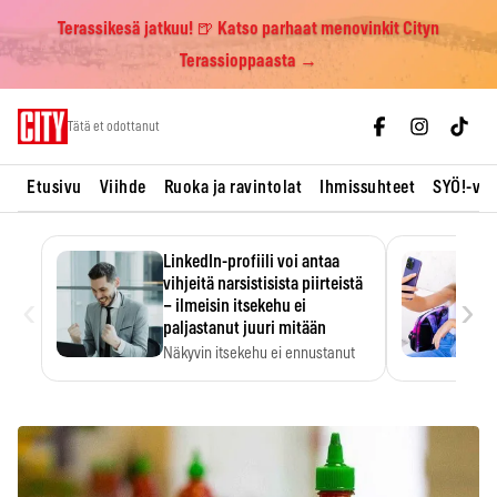
Terassikesä jatkuu! 🍺 Katso parhaat menovinkit Cityn
Terassioppaasta →
Skip
Tätä et odottanut
to
content
Etusivu
Viihde
Ruoka ja ravintolat
Ihmissuhteet
SYÖ!-vii
LinkedIn-profiili voi antaa
vihjeitä narsistisista piirteistä
‹
›
– ilmeisin itsekehu ei
paljastanut juuri mitään
Näkyvin itsekehu ei ennustanut
narsistisia piirteitä.