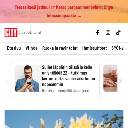
Terassikesä jatkuu! 🍺 Katso parhaat menovinkit Cityn
Terassioppaasta →
Skip
Tätä et odottanut
to
content
Etusivu
Viihde
Ruoka ja ravintolat
Ihmissuhteet
SYÖ!-vii
Suljet läppärin töissä ja kello
on yhtäkkiä 22 – tutkimus
‹
›
kertoo, miksi vapaa-aika kuluu
nopeammin
Rutiini voi venyttää aikaa juuri
silloin, kun sitä…