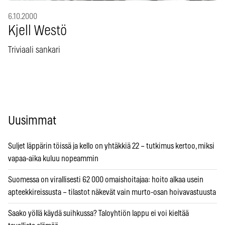
6.10.2000
Kjell Westö
Triviaali sankari
Uusimmat
Suljet läppärin töissä ja kello on yhtäkkiä 22 – tutkimus kertoo, miksi
vapaa-aika kuluu nopeammin
Suomessa on virallisesti 62 000 omaishoitajaa: hoito alkaa usein
apteekkireissusta – tilastot näkevät vain murto-osan hoivavastuusta
Saako yöllä käydä suihkussa? Taloyhtiön lappu ei voi kieltää