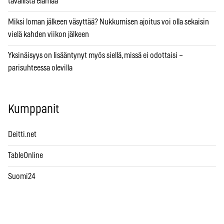
tavallista elämää
Miksi loman jälkeen väsyttää? Nukkumisen ajoitus voi olla sekaisin
vielä kahden viikon jälkeen
Yksinäisyys on lisääntynyt myös siellä, missä ei odottaisi –
parisuhteessa olevilla
Kumppanit
Deitti.net
TableOnline
Suomi24