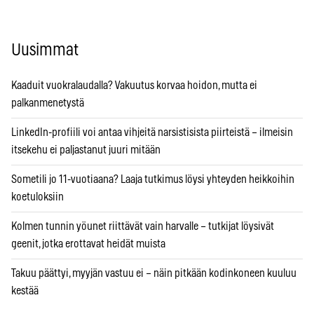
Uusimmat
Kaaduit vuokralaudalla? Vakuutus korvaa hoidon, mutta ei
palkanmenetystä
LinkedIn-profiili voi antaa vihjeitä narsistisista piirteistä – ilmeisin
itsekehu ei paljastanut juuri mitään
Sometili jo 11-vuotiaana? Laaja tutkimus löysi yhteyden heikkoihin
koetuloksiin
Kolmen tunnin yöunet riittävät vain harvalle – tutkijat löysivät
geenit, jotka erottavat heidät muista
Takuu päättyi, myyjän vastuu ei – näin pitkään kodinkoneen kuuluu
kestää