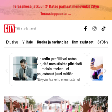
Terassikesä jatkuu! 🍺 Katso parhaat menovinkit Cityn
Terassioppaasta →
Skip
Tätä et odottanut
to
content
Etusivu
Viihde
Ruoka ja ravintolat
Ihmissuhteet
SYÖ!-vii
LinkedIn-profiili voi antaa
vihjeitä narsistisista piirteistä
‹
›
– ilmeisin itsekehu ei
paljastanut juuri mitään
Näkyvin itsekehu ei ennustanut
narsistisia piirteitä.