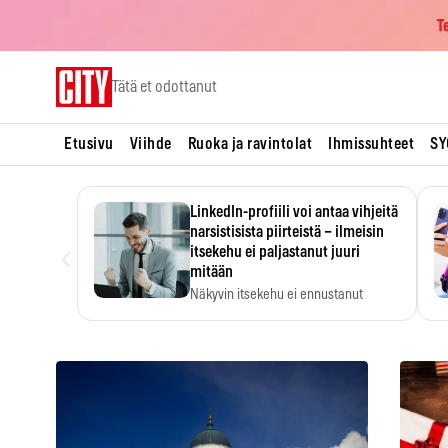
T
Skip
Tätä et odottanut
to
content
Etusivu
Viihde
Ruoka ja ravintolat
Ihmissuhteet
SY
LinkedIn-profiili voi antaa vihjeitä
narsistisista piirteistä – ilmeisin
‹
itsekehu ei paljastanut juuri
mitään
Näkyvin itsekehu ei ennustanut
narsistisia piirteitä.