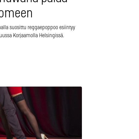
omeen
alla suosittu reggaepoppoo esiintyy
uussa Korjaamolla Helsingissä.