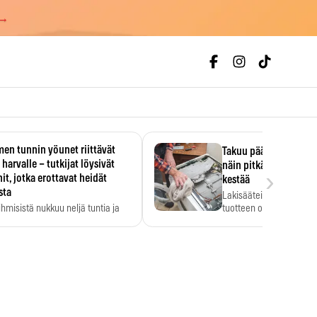
 →
en tunnin yöunet riittävät
Takuu päättyi, myyjän
 harvalle – tutkijat löysivät
näin pitkään kodinko
›
it, jotka erottavat heidät
kestää
sta
Lakisääteinen virhevast
ihmisistä nukkuu neljä tuntia ja
tuotteen oletetun kestoi
ilti…