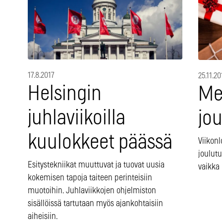
17.8.2017
25.11.20
Helsingin
Me
juhlaviikoilla
jo
kuulokkeet päässä
Viikon
joulutu
Esitystekniikat muuttuvat ja tuovat uusia
vaikka 
kokemisen tapoja taiteen perinteisiin
muotoihin. Juhlaviikkojen ohjelmiston
sisällöissä tartutaan myös ajankohtaisiin
aiheisiin.