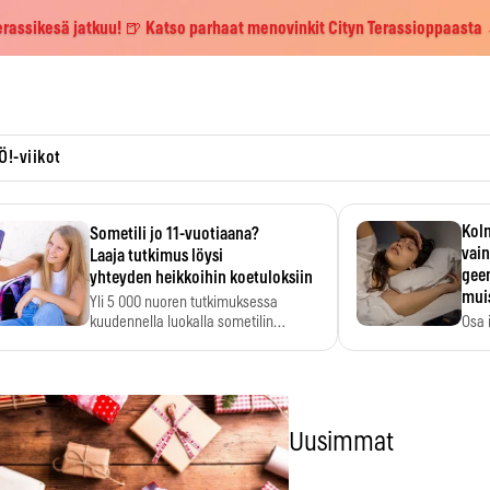
erassikesä jatkuu! 🍺 Katso parhaat menovinkit Cityn Terassioppaasta
Ö!-viikot
Kolm
Sometili jo 11-vuotiaana?
vain
Laaja tutkimus löysi
geen
yhteyden heikkoihin koetuloksiin
mui
Yli 5 000 nuoren tutkimuksessa
kuudennella luokalla sometilin…
Osa 
voi s
Uusimmat