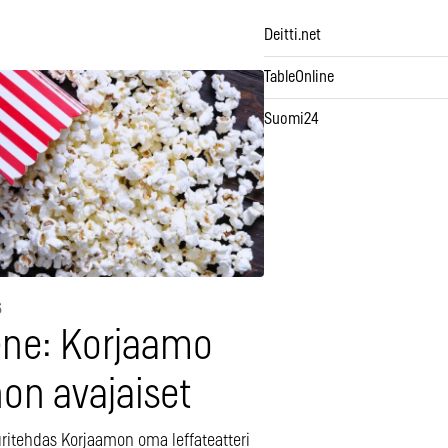
Deitti.net
TableOnline
Suomi24
6
ne: Korjaamo
on avajaiset
uritehdas Korjaamon oma leffateatteri