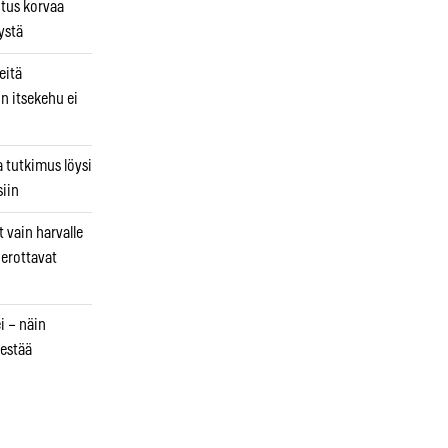
utus korvaa
ystä
eitä
in itsekehu ei
a tutkimus löysi
iin
 vain harvalle
a erottavat
i – näin
estää