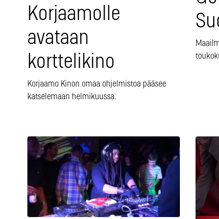
Korjaamolle
Su
avataan
Maailm
toukok
korttelikino
Korjaamo Kinon omaa ohjelmistoa pääsee
katselemaan helmikuussa.