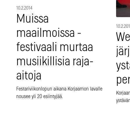
10.2.2014
Muissa
10.2.20
maailmoissa -
We
festivaali murtaa
jär
musiikillisia raja-
ys
aitoja
pe
Festariviikonlopun aikana Korjaamon lavalle
Korjaam
nousee yli 20 esiintyjää.
ystävä