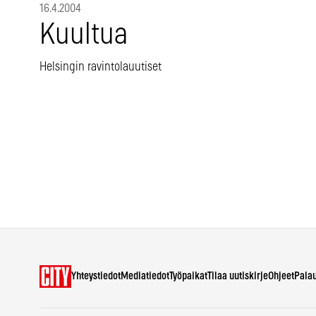
16.4.2004
Kuultua
Helsingin ravintolauutiset
Yhteystiedot
Mediatiedot
Työpaikat
Tilaa uutiskirje
Ohjeet
Pala