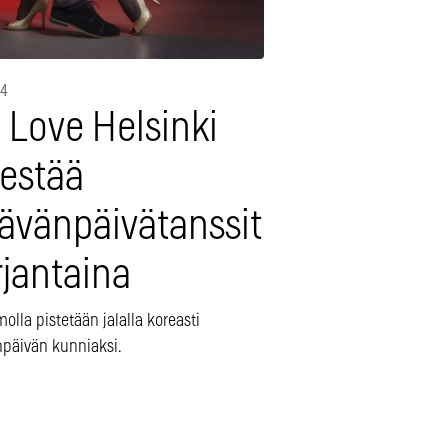
14
 Love Helsinki
jestää
tävänpäivätanssit
rjantaina
olla pistetään jalalla koreasti
npäivän kunniaksi.