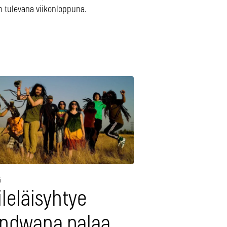
n tulevana viikonloppuna.
5
leläisyhtye
ndwana palaa