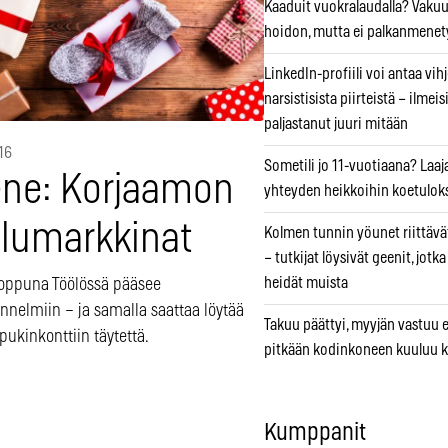
Kaaduit vuokralaudalla? Vaku
hoidon, mutta ei palkanmenet
LinkedIn-profiili voi antaa vihj
narsistisista piirteistä – ilmeis
paljastanut juuri mitään
16
Sometili jo 11-vuotiaana? Laaj
ne: Korjaamon
yhteyden heikkoihin koetuloks
ulumarkkinat
Kolmen tunnin yöunet riittävät
– tutkijat löysivät geenit, jotk
heidät muista
loppuna Töölössä pääsee
nnelmiin – ja samalla saattaa löytää
Takuu päättyi, myyjän vastuu e
pukinkonttiin täytettä.
pitkään kodinkoneen kuuluu k
Kumppanit