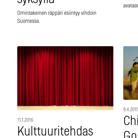
avataa
Omintakeinen räppäri esiintyy vihdoin
Suomessa.
9.4.201
Chi
11.1.2016
Kulttuuritehdas
Go