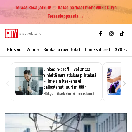
Terassikesä jatkuu! 🍺 Katso parhaat menovinkit Cityn
Terassioppaasta →
Skip
Tätä et odottanut
to
content
Etusivu
Viihde
Ruoka ja ravintolat
Ihmissuhteet
SYÖ!-vii
LinkedIn-profiili voi antaa
vihjeitä narsistisista piirteistä
‹
›
– ilmeisin itsekehu ei
paljastanut juuri mitään
Näkyvin itsekehu ei ennustanut
narsistisia piirteitä.