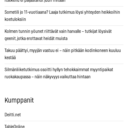
itsekehu ei paljastanut juuri mitään
Sometili jo 11-vuotiaana? Laaja tutkimus löysi yhteyden heikkoihin
koetuloksiin
Kolmen tunnin yöunet riittävät vain harvalle – tutkijat löysivät
geenit, jotka erottavat heidät muista
Takuu päättyi, myyjän vastuu ei – näin pitkään kodinkoneen kuuluu
kestää
Silmänliiketutkimus osoitti hyllyn tehokkaimmat myyntipaikat
ruokakaupassa – näin näkyvyys vaikuttaa hintaan
Kumppanit
Deitti.net
TableOnline