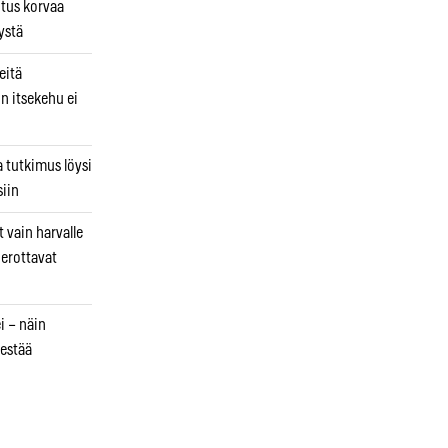
utus korvaa
ystä
eitä
in itsekehu ei
a tutkimus löysi
iin
 vain harvalle
a erottavat
i – näin
estää