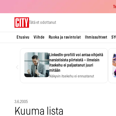
T
Skip
Tätä et odottanut
to
content
Etusivu
Viihde
Ruoka ja ravintolat
Ihmissuhteet
SY
LinkedIn-profiili voi antaa vihjeitä
narsistisista piirteistä – ilmeisin
‹
itsekehu ei paljastanut juuri
mitään
Näkyvin itsekehu ei ennustanut
narsistisia piirteitä.
3.6.2005
Kuuma lista