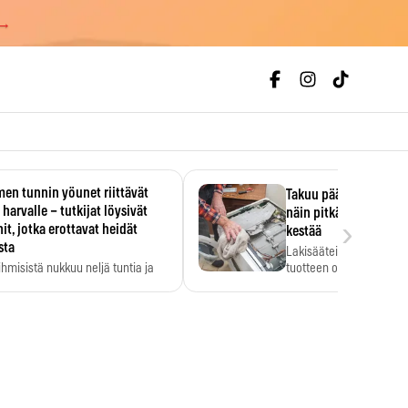
 →
en tunnin yöunet riittävät
Takuu päättyi, myyjän
 harvalle – tutkijat löysivät
näin pitkään kodinko
›
it, jotka erottavat heidät
kestää
sta
Lakisääteinen virhevast
ihmisistä nukkuu neljä tuntia ja
tuotteen oletetun kestoi
ilti…