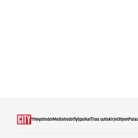
Yhteystiedot
Mediatiedot
Työpaikat
Tilaa uutiskirje
Ohjeet
Pala