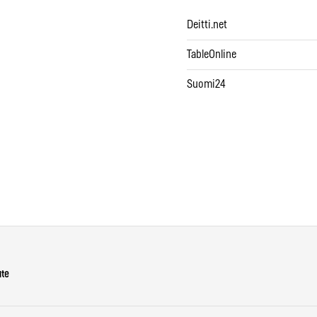
Deitti.net
TableOnline
Suomi24
ute