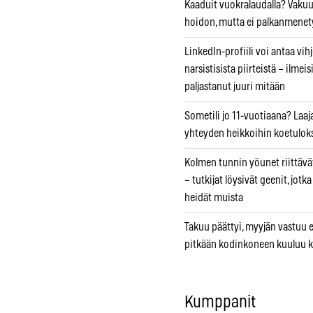
Kaaduit vuokralaudalla? Vaku
hoidon, mutta ei palkanmenet
LinkedIn-profiili voi antaa vihj
narsistisista piirteistä – ilmeis
paljastanut juuri mitään
Sometili jo 11-vuotiaana? Laaj
yhteyden heikkoihin koetuloks
Kolmen tunnin yöunet riittävät
– tutkijat löysivät geenit, jotk
heidät muista
Takuu päättyi, myyjän vastuu e
pitkään kodinkoneen kuuluu k
Kumppanit