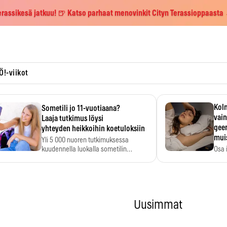
erassikesä jatkuu! 🍺 Katso parhaat menovinkit Cityn Terassioppaasta
Ö!-viikot
Kolm
Sometili jo 11-vuotiaana?
vain
Laaja tutkimus löysi
geen
yhteyden heikkoihin koetuloksiin
mui
Yli 5 000 nuoren tutkimuksessa
kuudennella luokalla sometilin…
Osa 
voi s
Uusimmat