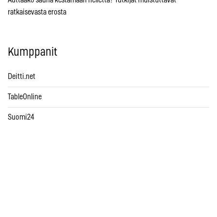
Auttaako sauna kestämään hellettä? Tutkijat muistuttavat
ratkaisevasta erosta
Kumppanit
Deitti.net
TableOnline
Suomi24