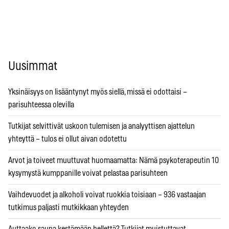
Uusimmat
Yksinäisyys on lisääntynyt myös siellä, missä ei odottaisi –
parisuhteessa olevilla
Tutkijat selvittivät uskoon tulemisen ja analyyttisen ajattelun
yhteyttä – tulos ei ollut aivan odotettu
Arvot ja toiveet muuttuvat huomaamatta: Nämä psykoterapeutin 10
kysymystä kumppanille voivat pelastaa parisuhteen
Vaihdevuodet ja alkoholi voivat ruokkia toisiaan – 936 vastaajan
tutkimus paljasti mutkikkaan yhteyden