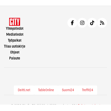
Yhteystiedot
Mediatiedot
Työpaikat
Tilaa uutiskirje
Ohjeet
Palaute
Deitti.net
TableOnline
Suomi24
Treffit24
© 2026 City.fi - Räväkkää sisältöä vuodesta -86 |
Evästeasetukset