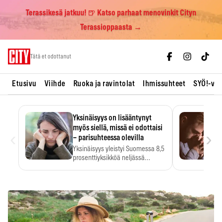
Terassikesä jatkuu! 🍺 Katso parhaat menovinkit Cityn
Terassioppaasta →
Skip
Tätä et odottanut
to
content
Etusivu
Viihde
Ruoka ja ravintolat
Ihmissuhteet
SYÖ!-vii
Yksinäisyys on lisääntynyt
myös siellä, missä ei odottaisi
‹
›
– parisuhteessa olevilla
Yksinäisyys yleistyi Suomessa 8,5
prosenttiyksikköä neljässä
vuodessa. Se…