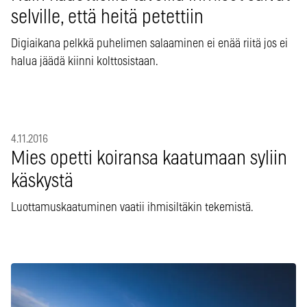
selville, että heitä petettiin
Digiaikana pelkkä puhelimen salaaminen ei enää riitä jos ei
halua jäädä kiinni kolttosistaan.
4.11.2016
Mies opetti koiransa kaatumaan syliin
käskystä
Luottamuskaatuminen vaatii ihmisiltäkin tekemistä.