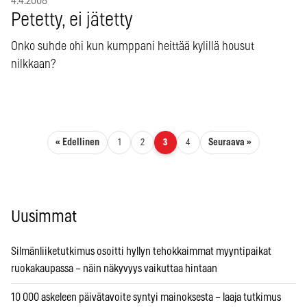
4.4.2008
Petetty, ei jätetty
Onko suhde ohi kun kumppani heittää kylillä housut
nilkkaan?
Artikkelien sivutus
« Edellinen
Seuraava »
1
2
3
4
Uusimmat
Silmänliiketutkimus osoitti hyllyn tehokkaimmat myyntipaikat
ruokakaupassa – näin näkyvyys vaikuttaa hintaan
10 000 askeleen päivätavoite syntyi mainoksesta – laaja tutkimus