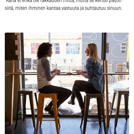
Raha ei ehkä ole rakkauden mitta, mutta se kertoo paljon
siitä, miten ihminen kantaa vastuuta ja suhtautuu sinuun.