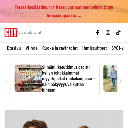
Terassikesä jatkuu! 🍺 Katso parhaat menovinkit Cityn
Terassioppaasta →
Skip
Tätä et odottanut
to
content
Etusivu
Viihde
Ruoka ja ravintolat
Ihmissuhteet
SYÖ!-vii
Silmänliiketutkimus osoitti
hyllyn tehokkaimmat
‹
›
myyntipaikat ruokakaupassa –
näin näkyvyys vaikuttaa
hintaan
Tuotteen paikka hyllyssä
ratkaisee, huomataanko se.
Kauppiaat hyödyntävät…