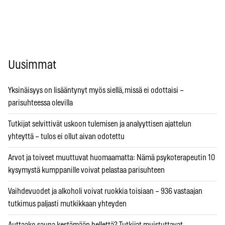
Uusimmat
Yksinäisyys on lisääntynyt myös siellä, missä ei odottaisi –
parisuhteessa olevilla
Tutkijat selvittivät uskoon tulemisen ja analyyttisen ajattelun
yhteyttä – tulos ei ollut aivan odotettu
Arvot ja toiveet muuttuvat huomaamatta: Nämä psykoterapeutin 10
kysymystä kumppanille voivat pelastaa parisuhteen
Vaihdevuodet ja alkoholi voivat ruokkia toisiaan – 936 vastaajan
tutkimus paljasti mutkikkaan yhteyden