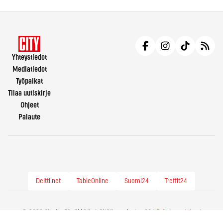
Yhteystiedot
Mediatiedot
Työpaikat
Tilaa uutiskirje
Ohjeet
Palaute
Deitti.net
TableOnline
Suomi24
Treffit24
© 2026 City.fi - Räväkkää sisältöä vuodesta -86 |
Evästeasetukset