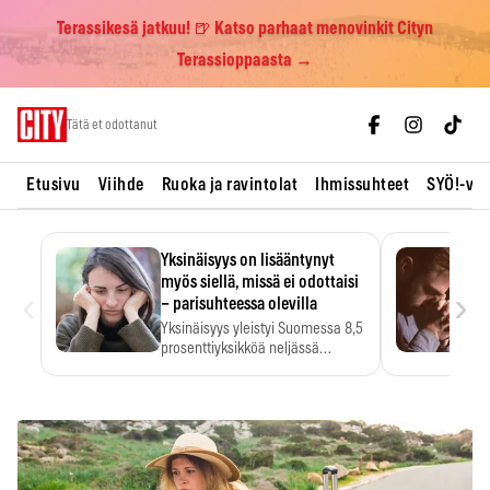
Terassikesä jatkuu! 🍺 Katso parhaat menovinkit Cityn
Terassioppaasta →
Skip
Tätä et odottanut
to
content
Etusivu
Viihde
Ruoka ja ravintolat
Ihmissuhteet
SYÖ!-vii
Yksinäisyys on lisääntynyt
myös siellä, missä ei odottaisi
‹
›
– parisuhteessa olevilla
Yksinäisyys yleistyi Suomessa 8,5
prosenttiyksikköä neljässä
vuodessa. Se…