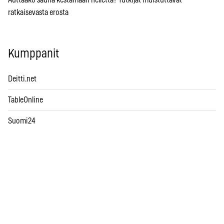
Auttaako sauna kestämään hellettä? Tutkijat muistuttavat
ratkaisevasta erosta
Kumppanit
Deitti.net
TableOnline
Suomi24