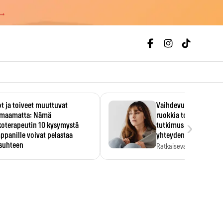
 →
t ja toiveet muuttuvat
Vaihdevuodet ja alkoh
maamatta: Nämä
ruokkia toisiaan – 93
›
koterapeutin 10 kysymystä
tutkimus paljasti mut
panille voivat pelastaa
yhteyden
isuhteen
Ratkaiseva tekijä ei ollu
vakavuus vaan syy,…
eessa on helppo ajatella
evansa kumppaninsa läpikotaisin.
oterapeutin…