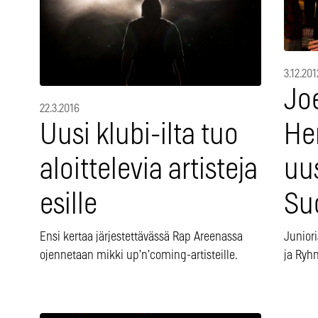
3.12.201
Jo
22.3.2016
Uusi klubi-ilta tuo
He
aloittelevia artisteja
uu
esille
Su
Ensi kertaa järjestettävässä Rap Areenassa
Juniori
ojennetaan mikki up’n’coming-artisteille.
ja Ryh