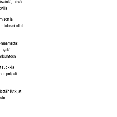
 siellä, missä
villa
emisen ja
– tulos ei ollut
uomaamatta:
ymystä
arisuhteen
t ruokkia
mus paljasti
että? Tutkijat
osta