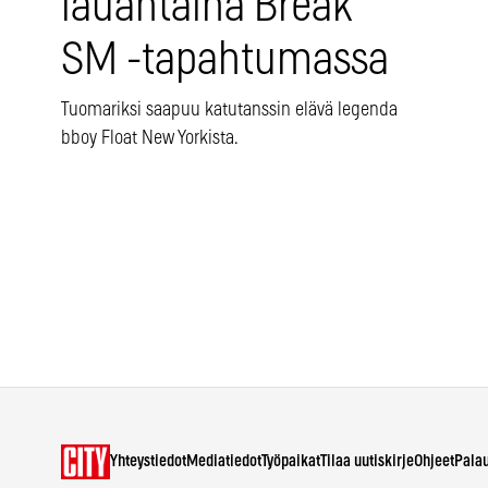
lauantaina Break
SM -tapahtumassa
Tuomariksi saapuu katutanssin elävä legenda
bboy Float New Yorkista.
Yhteystiedot
Mediatiedot
Työpaikat
Tilaa uutiskirje
Ohjeet
Pala