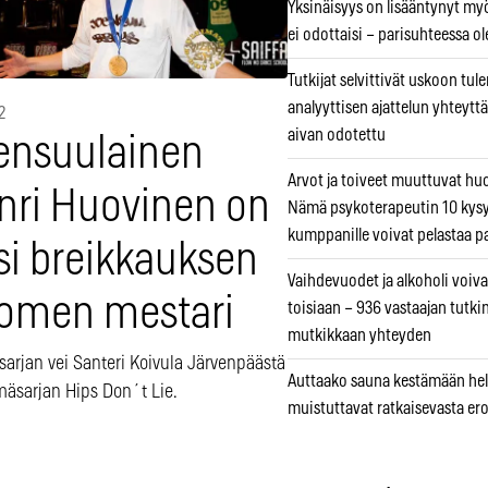
Yksinäisyys on lisääntynyt myös
ei odottaisi – parisuhteessa ole
Tutkijat selvittivät uskoon tul
analyyttisen ajattelun yhteyttä 
2
aivan odotettu
ensuulainen
Arvot ja toiveet muuttuvat h
nri Huovinen on
Nämä psykoterapeutin 10 kys
kumppanille voivat pelastaa p
si breikkauksen
Vaihdevuodet ja alkoholi voiva
omen mestari
toisiaan – 936 vastaajan tutki
mutkikkaan yhteyden
sarjan vei Santeri Koivula Järvenpäästä
Auttaako sauna kestämään hell
mäsarjan Hips Don´t Lie.
muistuttavat ratkaisevasta er