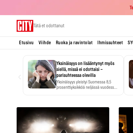
T
Skip
Tätä et odottanut
to
content
Etusivu
Viihde
Ruoka ja ravintolat
Ihmissuhteet
SY
Yksinäisyys on lisääntynyt myös
siellä, missä ei odottaisi –
‹
parisuhteessa olevilla
Yksinäisyys yleistyi Suomessa 8,5
prosenttiyksikköä neljässä vuodessa.
Se…