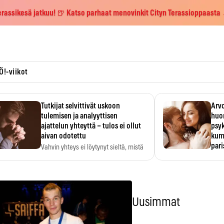
erassikesä jatkuu! 🍺 Katso parhaat menovinkit Cityn Terassioppaasta
Ö!-viikot
Tutkijat selvittivät uskoon
Arvo
tulemisen ja analyyttisen
huo
ajattelun yhteyttä – tulos ei ollut
psy
aivan odotettu
kump
par
Vahvin yhteys ei löytynyt sieltä, mistä
sitä odotettiin.
Suht
tunt
Psyk
Uusimmat