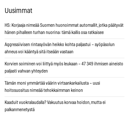
Uusimmat
HS: Korjaaja nimeää Suomen huonoimmat automallit, jotka päätyvät
hänen pihalleen turhan nuorina: tämä kallis osa ratkaisee
Aggressiivisen rintasyövän heikko kohta paljastui – syöpäsolun
ahneus voi kääntyä sitä itseään vastaan
Korvien soiminen voi liittyä myös leukaan – 47 349 ihmisen aineisto
paljasti vahvan yhteyden
Tämän moni ymmärtää väärin virtsankarkailusta – uusi
hoitosuositus nimeää tehokkaimman keinon
Kaaduit vuokralaudalla? Vakuutus korvaa hoidon, mutta ei
palkanmenetystä