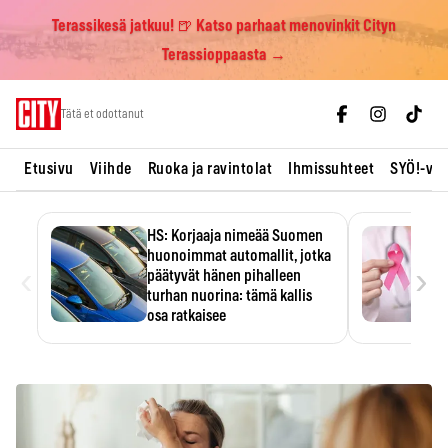
Terassikesä jatkuu! 🍺 Katso parhaat menovinkit Cityn
Terassioppaasta →
Skip
Tätä et odottanut
to
content
Etusivu
Viihde
Ruoka ja ravintolat
Ihmissuhteet
SYÖ!-vii
HS: Korjaaja nimeää Suomen
huonoimmat automallit, jotka
‹
›
päätyvät hänen pihalleen
turhan nuorina: tämä kallis
osa ratkaisee
Ratkaisijana on usein yksi kallis
komponentti.