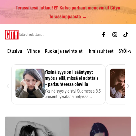
Terassikesä jatkuu! 🍺 Katso parhaat menovinkit Cityn
Terassioppaasta →
Skip
Tätä et odottanut
to
content
Etusivu
Viihde
Ruoka ja ravintolat
Ihmissuhteet
SYÖ!-vii
Yksinäisyys on lisääntynyt
myös siellä, missä ei odottaisi
‹
›
– parisuhteessa olevilla
Yksinäisyys yleistyi Suomessa 8,5
prosenttiyksikköä neljässä
vuodessa. Se…