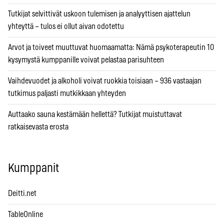
Tutkijat selvittivät uskoon tulemisen ja analyyttisen ajattelun
yhteyttä – tulos ei ollut aivan odotettu
Arvot ja toiveet muuttuvat huomaamatta: Nämä psykoterapeutin 10
kysymystä kumppanille voivat pelastaa parisuhteen
Vaihdevuodet ja alkoholi voivat ruokkia toisiaan – 936 vastaajan
tutkimus paljasti mutkikkaan yhteyden
Auttaako sauna kestämään hellettä? Tutkijat muistuttavat
ratkaisevasta erosta
Kumppanit
Deitti.net
TableOnline