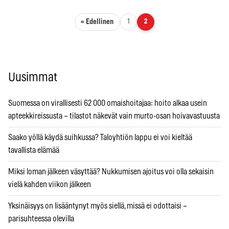
Artikkelien sivutus
« Edellinen
1
2
Uusimmat
Suomessa on virallisesti 62 000 omaishoitajaa: hoito alkaa usein
apteekkireissusta – tilastot näkevät vain murto-osan hoivavastuusta
Saako yöllä käydä suihkussa? Taloyhtiön lappu ei voi kieltää
tavallista elämää
Miksi loman jälkeen väsyttää? Nukkumisen ajoitus voi olla sekaisin
vielä kahden viikon jälkeen
Yksinäisyys on lisääntynyt myös siellä, missä ei odottaisi –
parisuhteessa olevilla