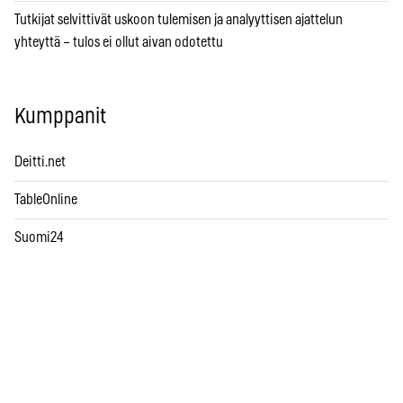
Tutkijat selvittivät uskoon tulemisen ja analyyttisen ajattelun
yhteyttä – tulos ei ollut aivan odotettu
Kumppanit
Deitti.net
TableOnline
Suomi24