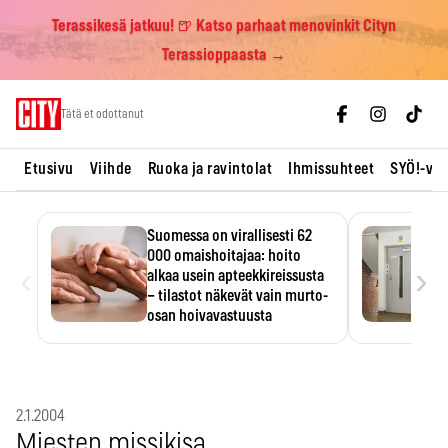
Terassikesä jatkuu! 🍺 Katso parhaat menovinkit Cityn
Terassioppaasta →
Skip
Tätä et odottanut
to
content
Etusivu
Viihde
Ruoka ja ravintolat
Ihmissuhteet
SYÖ!-vii
Suomessa on virallisesti 62
000 omaishoitajaa: hoito
‹
›
alkaa usein apteekkireissusta
– tilastot näkevät vain murto-
osan hoivavastuusta
Omaishoitajaliiton arvion mukaan
noin 350 000 suomalaista
kantaa…
2.1.2004
Miesten missikisa