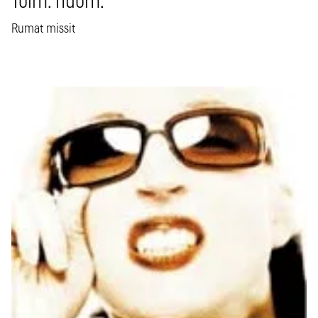
Toim. huom.
Rumat missit