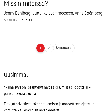
Missin mitoissa?
Jenny Dahlberg juuttui kylpyammeeseen. Anna Strömberg
sopii mallikokoon.
Artikkelien sivutus
Seuraava »
1
2
Uusimmat
Yksinäisyys on lisääntynyt myös siellä, missä ei odottaisi –
parisuhteessa olevilla
Tutkijat selvittivät uskoon tulemisen ja analyyttisen ajattelun
yhteyttä – tulos ei ollut aivan odotettu