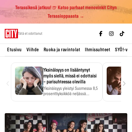
Terassikesä jatkuu! 🍺 Katso parhaat menovinkit Cityn
Terassioppaasta →
Skip
Tätä et odottanut
to
content
Etusivu
Viihde
Ruoka ja ravintolat
Ihmissuhteet
SYÖ!-vii
Yksinäisyys on lisääntynyt
myös siellä, missä ei odottaisi
‹
›
– parisuhteessa olevilla
Yksinäisyys yleistyi Suomessa 8,5
prosenttiyksikköä neljässä
vuodessa. Se…