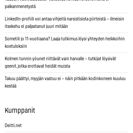
palkanmenetystä
LinkedIn-profiili voi antaa vihjeitä narsistisista piirteistä – ilmeisin
itsekehu ei paljastanut juuri mitään
Sometili jo 11-vuotiaana? Laaja tutkimus löysi yhteyden heikkoihin
koetuloksiin
Kolmen tunnin yöunet riittävät vain harvalle – tutkijat löysivät
geenit, jotka erottavat heidät muista
Takuu päättyi, myyjän vastuu ei – näin pitkään kodinkoneen kuuluu
kestää
Kumppanit
Deitti.net