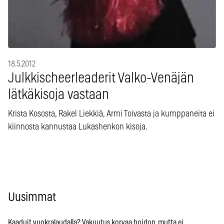
18.5.2012
Julkkischeerleaderit Valko-Venäjän
lätkäkisoja vastaan
Krista Kososta, Rakel Liekkiä, Armi Toivasta ja kumppaneita ei
kiinnosta kannustaa Lukashenkon kisoja.
Uusimmat
Kaaduit vuokralaudalla? Vakuutus korvaa hoidon, mutta ei