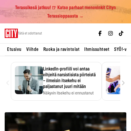
Terassikesä jatkuu! 🍺 Katso parhaat menovinkit Cityn
Terassioppaasta →
Skip
Tätä et odottanut
to
content
Etusivu
Viihde
Ruoka ja ravintolat
Ihmissuhteet
SYÖ!-vii
LinkedIn-profiili voi antaa
vihjeitä narsistisista piirteistä
‹
›
– ilmeisin itsekehu ei
paljastanut juuri mitään
Näkyvin itsekehu ei ennustanut
narsistisia piirteitä.