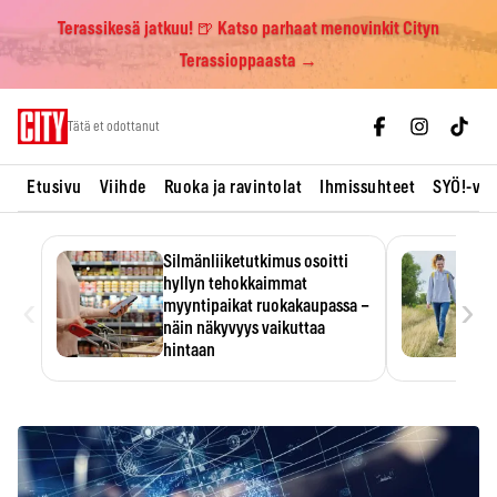
Terassikesä jatkuu! 🍺 Katso parhaat menovinkit Cityn
Terassioppaasta →
Skip
Tätä et odottanut
to
content
Etusivu
Viihde
Ruoka ja ravintolat
Ihmissuhteet
SYÖ!-vii
Silmänliiketutkimus osoitti
hyllyn tehokkaimmat
‹
›
myyntipaikat ruokakaupassa –
näin näkyvyys vaikuttaa
hintaan
Tuotteen paikka hyllyssä
ratkaisee, huomataanko se.
Kauppiaat hyödyntävät…