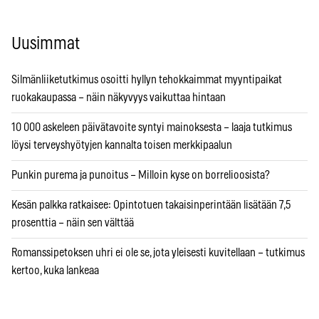
Uusimmat
Silmänliiketutkimus osoitti hyllyn tehokkaimmat myyntipaikat
ruokakaupassa – näin näkyvyys vaikuttaa hintaan
10 000 askeleen päivätavoite syntyi mainoksesta – laaja tutkimus
löysi terveyshyötyjen kannalta toisen merkkipaalun
Punkin purema ja punoitus – Milloin kyse on borrelioosista?
Kesän palkka ratkaisee: Opintotuen takaisinperintään lisätään 7,5
prosenttia – näin sen välttää
Romanssipetoksen uhri ei ole se, jota yleisesti kuvitellaan – tutkimus
kertoo, kuka lankeaa