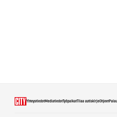
Yhteystiedot
Mediatiedot
Työpaikat
Tilaa uutiskirje
Ohjeet
Pala