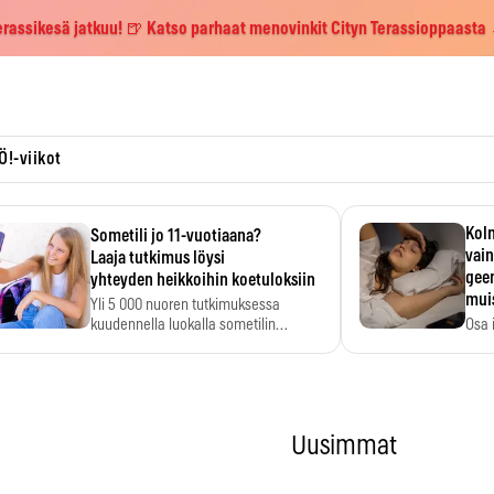
erassikesä jatkuu! 🍺 Katso parhaat menovinkit Cityn Terassioppaasta
Ö!-viikot
Kolm
Sometili jo 11-vuotiaana?
vain
Laaja tutkimus löysi
geen
yhteyden heikkoihin koetuloksiin
mui
Yli 5 000 nuoren tutkimuksessa
kuudennella luokalla sometilin…
Osa 
voi s
Uusimmat