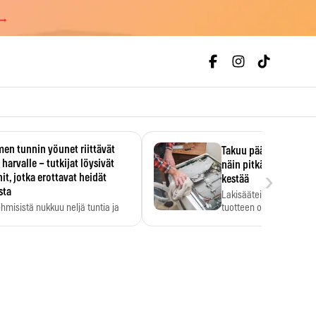
 →
en tunnin yöunet riittävät
Takuu päättyi, myyjän
 harvalle – tutkijat löysivät
näin pitkään kodinko
›
it, jotka erottavat heidät
kestää
sta
Lakisääteinen virhevast
ihmisistä nukkuu neljä tuntia ja
tuotteen oletetun kestoi
ilti…