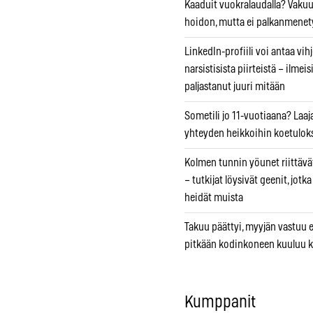
Kaaduit vuokralaudalla? Vaku
hoidon, mutta ei palkanmenet
LinkedIn-profiili voi antaa vihj
narsistisista piirteistä – ilmeis
paljastanut juuri mitään
Sometili jo 11-vuotiaana? Laaj
yhteyden heikkoihin koetuloks
Kolmen tunnin yöunet riittävät
– tutkijat löysivät geenit, jotk
heidät muista
Takuu päättyi, myyjän vastuu e
pitkään kodinkoneen kuuluu k
Kumppanit