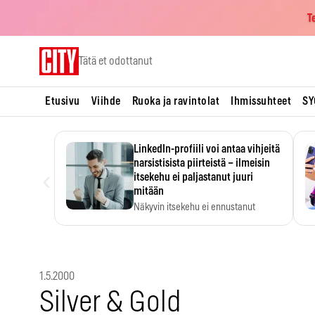
T
Skip
Tätä et odottanut
to
content
Etusivu
Viihde
Ruoka ja ravintolat
Ihmissuhteet
SY
LinkedIn-profiili voi antaa vihjeitä
narsistisista piirteistä – ilmeisin
‹
itsekehu ei paljastanut juuri
mitään
Näkyvin itsekehu ei ennustanut
narsistisia piirteitä.
1.5.2000
Silver & Gold