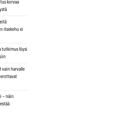
utus korvaa
ystä
eitä
in itsekehu ei
a tutkimus löysi
iin
 vain harvalle
a erottavat
i – näin
estää