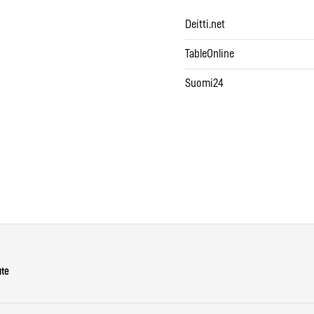
Deitti.net
TableOnline
Suomi24
ute