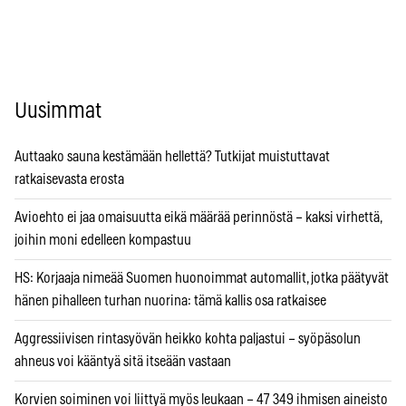
Uusimmat
Auttaako sauna kestämään hellettä? Tutkijat muistuttavat
ratkaisevasta erosta
Avioehto ei jaa omaisuutta eikä määrää perinnöstä – kaksi virhettä,
joihin moni edelleen kompastuu
HS: Korjaaja nimeää Suomen huonoimmat automallit, jotka päätyvät
hänen pihalleen turhan nuorina: tämä kallis osa ratkaisee
Aggressiivisen rintasyövän heikko kohta paljastui – syöpäsolun
ahneus voi kääntyä sitä itseään vastaan
Korvien soiminen voi liittyä myös leukaan – 47 349 ihmisen aineisto