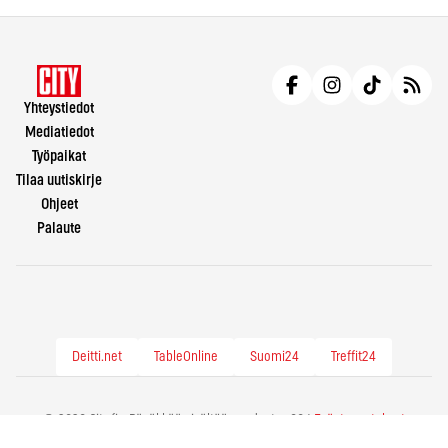
Yhteystiedot
Mediatiedot
Työpaikat
Tilaa uutiskirje
Ohjeet
Palaute
Deitti.net
TableOnline
Suomi24
Treffit24
© 2026 City.fi - Räväkkää sisältöä vuodesta -86 |
Evästeasetukset