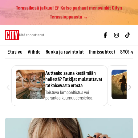
Terassikesä jatkuu! 🍺 Katso parhaat menovinkit Cityn
Terassioppaasta →
Skip
Tätä et odottanut
to
content
Etusivu
Viihde
Ruoka ja ravintolat
Ihmissuhteet
SYÖ!-vii
Auttaako sauna kestämään
hellettä? Tutkijat muistuttavat
‹
›
ratkaisevasta erosta
Toistuva lämpöaltistus voi
parantaa kuumuudensietoa.