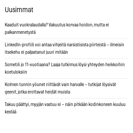
Uusimmat
Kaaduit vuokralaudalla? Vakuutus korvaa hoidon, mutta ei
palkanmenetystä
LinkedIn-profiili voi antaa vihjeitä narsistisista piirteistä – ilmeisin
itsekehu ei paljastanut juuri mitään
Sometili jo 11-vuotiaana? Laaja tutkimus löysi yhteyden heikkoihin
koetuloksiin
Kolmen tunnin yöunet riittävät vain harvalle – tutkijat löysivät
geenit, jotka erottavat heidät muista
Takuu päättyi, myyjän vastuu ei – näin pitkään kodinkoneen kuuluu
kestää