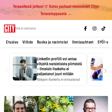
Terassikesä jatkuu! 🍺 Katso parhaat menovinkit Cityn
Terassioppaasta →
Skip
Tätä et odottanut
to
content
Etusivu
Viihde
Ruoka ja ravintolat
Ihmissuhteet
SYÖ!-vii
LinkedIn-profiili voi antaa
vihjeitä narsistisista piirteistä
‹
›
– ilmeisin itsekehu ei
paljastanut juuri mitään
Näkyvin itsekehu ei ennustanut
narsistisia piirteitä.