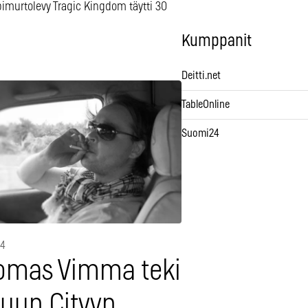
pimurtolevy Tragic Kingdom täytti 30
Kumppanit
Deitti.net
TableOnline
Suomi24
14
omas Vimma teki
luun Cityyn