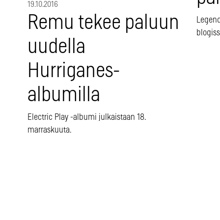
19.10.2016
Remu tekee paluun
Legenda
blogis
uudella
Hurriganes-
albumilla
Electric Play -albumi julkaistaan 18.
marraskuuta.