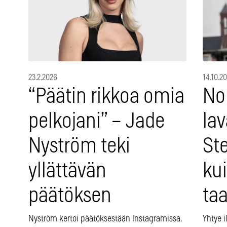
14.10.2
23.2.2026
No
“Päätin rikkoa omia
la
pelkojani” – Jade
Ste
Nyström teki
kui
yllättävän
ta
päätöksen
Yhtye 
Nyström kertoi päätöksestään Instagramissa.