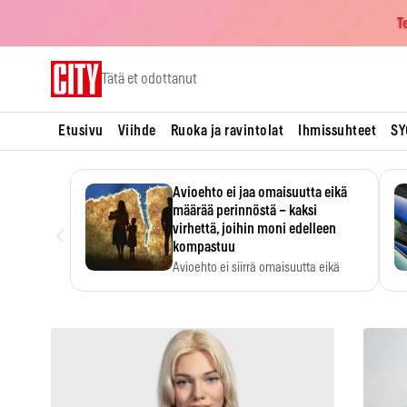
T
Skip
Tätä et odottanut
to
content
Etusivu
Viihde
Ruoka ja ravintolat
Ihmissuhteet
SY
Avioehto ei jaa omaisuutta eikä
määrää perinnöstä – kaksi
‹
virhettä, joihin moni edelleen
kompastuu
Avioehto ei siirrä omaisuutta eikä
ratkaise perintöasioita.