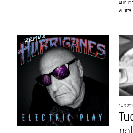
kun lä
vuotta.
14.3.20
Tu
pa