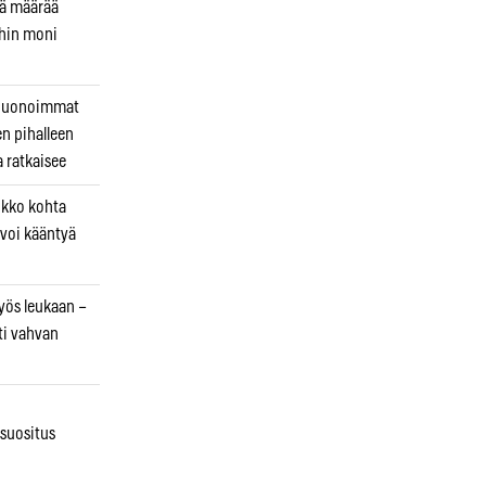
kä määrää
ihin moni
 huonoimmat
en pihalleen
a ratkaisee
ikko kohta
 voi kääntyä
myös leukaan –
ti vahvan
osuositus
n