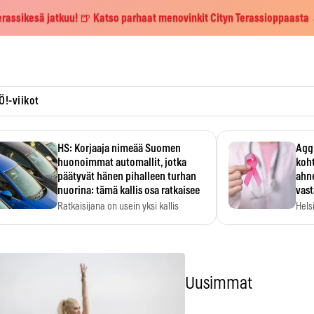
erassikesä jatkuu! 🍺 Katso parhaat menovinkit Cityn Terassioppaasta
Ö!-viikot
HS: Korjaaja nimeää Suomen
Aggr
huonoimmat automallit, jotka
koht
päätyvät hänen pihalleen turhan
ahne
nuorina: tämä kallis osa ratkaisee
vas
Ratkaisijana on usein yksi kallis
Hels
komponentti.
MYC-
hida
Uusimmat