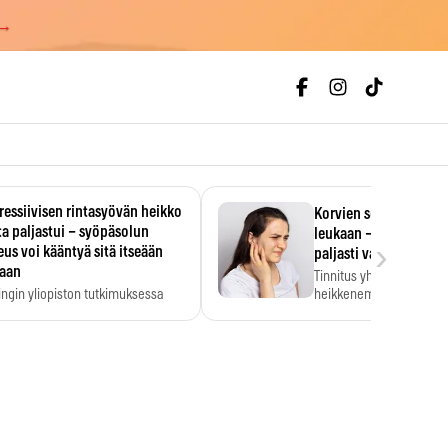
 →
essiivisen rintasyövän heikko
Korvien soiminen voi 
a paljastui – syöpäsolun
leukaan – 47 349 ihmi
›
us voi kääntyä sitä itseään
paljasti vahvan yhtey
taan
Tinnitus yhdistetään ku
ingin yliopiston tutkimuksessa
heikkenemiseen. Meta-a
aktiivisen rintasyövän kasvu
kertoo, että myös…
stui.