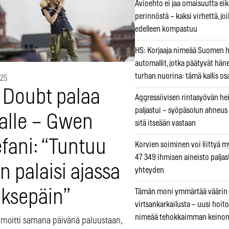
Avioehto ei jaa omaisuutta ei
perinnöstä – kaksi virhettä, jo
edelleen kompastuu
HS: Korjaaja nimeää Suomen
automallit, jotka päätyvät hän
turhan nuorina: tämä kallis os
025
 Doubt palaa
Aggressiivisen rintasyövän he
paljastui – syöpäsolun ahneus
valle – Gwen
sitä itseään vastaan
fani: “Tuntuu
Korvien soiminen voi liittyä 
47 349 ihmisen aineisto paljas
n palaisi ajassa
yhteyden
aksepäin”
Tämän moni ymmärtää väärin
virtsankarkailusta – uusi hoit
nimeää tehokkaimman keino
ilmoitti samana päivänä paluustaan,