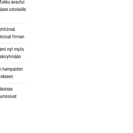
ukku avautui
äsee ostoksille
 yhtiönsä
atoivat firman
jeni nyt myös
 riskiryhmään
uin hampaiden
tekseen
laisissa
kumosivat