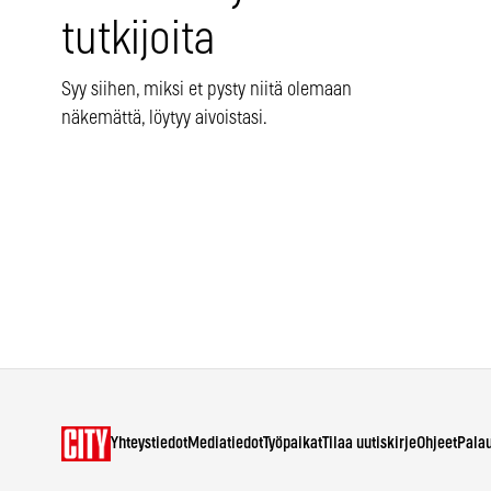
tutkijoita
Syy siihen, miksi et pysty niitä olemaan
näkemättä, löytyy aivoistasi.
Yhteystiedot
Mediatiedot
Työpaikat
Tilaa uutiskirje
Ohjeet
Pala