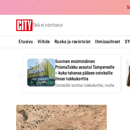
T
Skip
Tätä et odottanut
to
content
Etusivu
Viihde
Ruoka ja ravintolat
Ihmissuhteet
SY
Suomen ensimmäinen
PrismaTukku avautui Tampereelle
‹
– kuka tahansa pääsee ostoksille
ilman tukkukorttia
Ostoksille tarvitse tukkukorttia, mutta
yksikköhinta kannattaa tarkistaa itse.