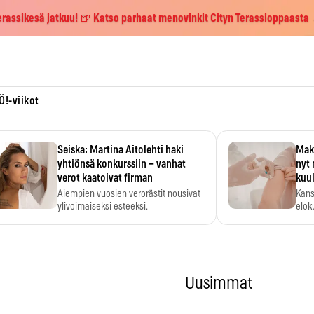
erassikesä jatkuu! 🍺 Katso parhaat menovinkit Cityn Terassioppaasta
Ö!-viikot
Seiska: Martina Aitolehti haki
Maks
yhtiönsä konkurssiin – vanhat
nyt 
verot kaatoivat firman
kuu
Aiempien vuosien verorästit nousivat
Kans
ylivoimaiseksi esteeksi.
elok
Uusimmat