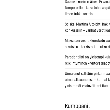
Suomen ensimmäinen PrismaT
Tampereelle – kuka tahansa pä
ilman tukkukorttia
Seiska: Martina Aitolehti haki
konkurssiin – vanhat verot ka
Maksuton vesirokkorokote laa
aikuisille – tarkista, kuulutko
Parodontiitti on yleisempi k
reikiintyminen – yhteys diabe
Uima-asut sallittiin pirkanmaa
uimahallisaunoissa – kunnat 
yleisimmät vastaväitteet itse
Kumppanit