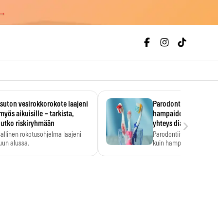
 →
uton vesirokkorokote laajeni
Parodontiitti on ylei
myös aikuisille – tarkista,
hampaiden reikiintym
›
lutko riskiryhmään
yhteys diabetekseen
allinen rokotusohjelma laajeni
Parodontiitti on Suomes
uun alussa.
kuin hampaiden reikiint