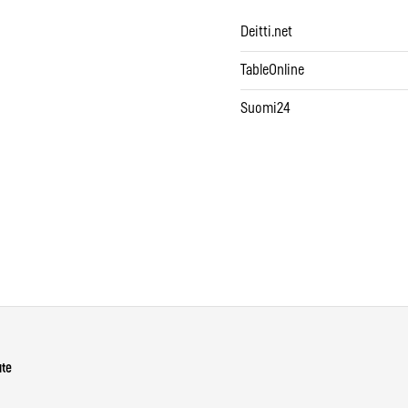
Deitti.net
TableOnline
Suomi24
ute