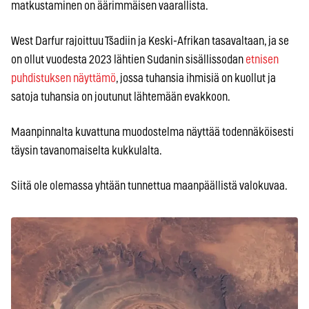
matkustaminen on äärimmäisen vaarallista.
West Darfur rajoittuu Tšadiin ja Keski-Afrikan tasavaltaan, ja se
on ollut vuodesta 2023 lähtien Sudanin sisällissodan
etnisen
puhdistuksen näyttämö
, jossa tuhansia ihmisiä on kuollut ja
satoja tuhansia on joutunut lähtemään evakkoon.
Maanpinnalta kuvattuna muodostelma näyttää todennäköisesti
täysin tavanomaiselta kukkulalta.
Siitä ole olemassa yhtään tunnettua maanpäällistä valokuvaa.