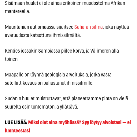
Sisämaan huulet ei ole ainoa erikoinen muodostelma Afrikan
mantereella.
Mauritanian autiomaassa sijaitsee
Saharan silmä
, joka näyttää
avaruudesta katsottuna ihmissilmältä.
Kenties jossakin Sambiassa piilee korva, ja Välimeren alla
toinen.
Maapallo on täynnä geologisia arvoituksia, jotka vasta
satelliittikuvaus on paljastanut ihmissilmille.
Sudanin huulet muistuttavat, että planeettamme pinta on vielä
suurelta osin tuntematon ja yllättävä.
LUE LISÄÄ:
Miksi olet aina myöhässä? Syy löytyy aivoistasi — ei
luonteestasi