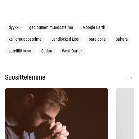
dyykki
geologinen muodostelma
Google Earth
kalliomuodostelma
Landlocked Lips
pareidolia
Sahara
satelliittikuva
Sudan
West Darfur
‹
›
Suosittelemme