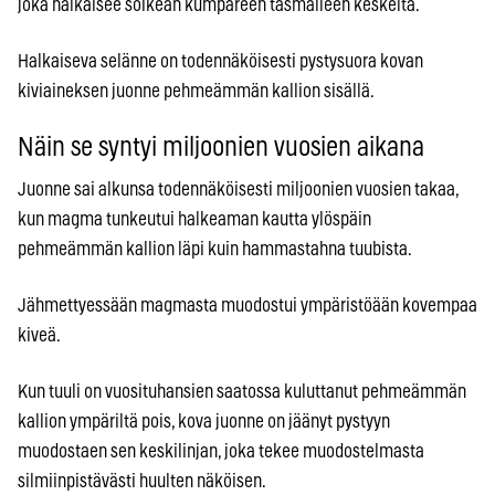
joka halkaisee soikean kumpareen täsmälleen keskeltä.
Halkaiseva selänne on todennäköisesti pystysuora kovan
kiviaineksen juonne pehmeämmän kallion sisällä.
Näin se syntyi miljoonien vuosien aikana
Juonne sai alkunsa todennäköisesti miljoonien vuosien takaa,
kun magma tunkeutui halkeaman kautta ylöspäin
pehmeämmän kallion läpi kuin hammastahna tuubista.
Jähmettyessään magmasta muodostui ympäristöään kovempaa
kiveä.
Kun tuuli on vuosituhansien saatossa kuluttanut pehmeämmän
kallion ympäriltä pois, kova juonne on jäänyt pystyyn
muodostaen sen keskilinjan, joka tekee muodostelmasta
silmiinpistävästi huulten näköisen.