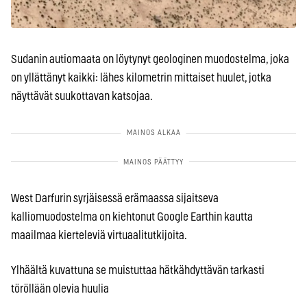
Sudanin autiomaata on löytynyt geologinen muodostelma, joka
on yllättänyt kaikki: lähes kilometrin mittaiset huulet, jotka
näyttävät suukottavan katsojaa.
West Darfurin syrjäisessä erämaassa sijaitseva
kalliomuodostelma on kiehtonut Google Earthin kautta
maailmaa kierteleviä virtuaalitutkijoita.
Ylhäältä kuvattuna se muistuttaa hätkähdyttävän tarkasti
töröllään olevia huulia