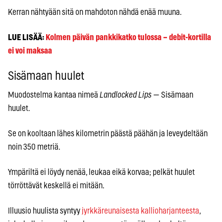
Kerran nähtyään sitä on mahdoton nähdä enää muuna.
LUE LISÄÄ:
Kolmen päivän pankkikatko tulossa – debit-kortilla
ei voi maksaa
Sisämaan huulet
Muodostelma kantaa nimeä
Landlocked Lips
— Sisämaan
huulet.
Se on kooltaan lähes kilometrin päästä päähän ja leveydeltään
noin 350 metriä.
Ympäriltä ei löydy nenää, leukaa eikä korvaa; pelkät huulet
törröttävät keskellä ei mitään.
Illuusio huulista syntyy
jyrkkäreunaisesta kallioharjanteesta
,