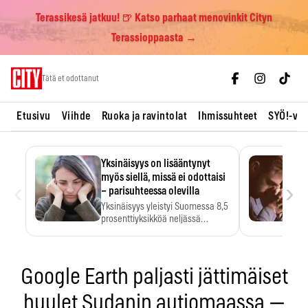
Terassikesä jatkuu! 🍺 Katso parhaat menovinkit Cityn
Terassioppaasta →
Skip
Tätä et odottanut
to
content
Etusivu
Viihde
Ruoka ja ravintolat
Ihmissuhteet
SYÖ!-vii
Yksinäisyys on lisääntynyt
myös siellä, missä ei odottaisi
‹
›
– parisuhteessa olevilla
Yksinäisyys yleistyi Suomessa 8,5
prosenttiyksikköä neljässä
vuodessa. Se…
Google Earth paljasti jättimäiset
huulet Sudanin autiomaassa —