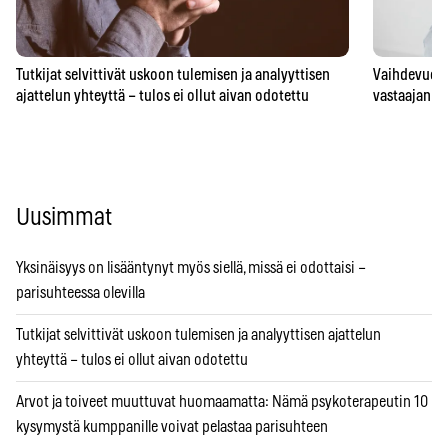
Tutkijat selvittivät uskoon tulemisen ja analyyttisen
Vaihdevuodet
ajattelun yhteyttä – tulos ei ollut aivan odotettu
vastaajan t
Uusimmat
Yksinäisyys on lisääntynyt myös siellä, missä ei odottaisi –
parisuhteessa olevilla
Tutkijat selvittivät uskoon tulemisen ja analyyttisen ajattelun
yhteyttä – tulos ei ollut aivan odotettu
Arvot ja toiveet muuttuvat huomaamatta: Nämä psykoterapeutin 10
kysymystä kumppanille voivat pelastaa parisuhteen