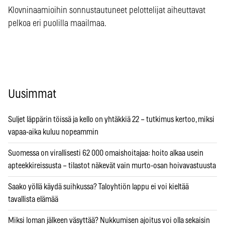
Klovninaamioihin sonnustautuneet pelottelijat aiheuttavat
pelkoa eri puolilla maailmaa.
Uusimmat
Suljet läppärin töissä ja kello on yhtäkkiä 22 – tutkimus kertoo, miksi
vapaa-aika kuluu nopeammin
Suomessa on virallisesti 62 000 omaishoitajaa: hoito alkaa usein
apteekkireissusta – tilastot näkevät vain murto-osan hoivavastuusta
Saako yöllä käydä suihkussa? Taloyhtiön lappu ei voi kieltää
tavallista elämää
Miksi loman jälkeen väsyttää? Nukkumisen ajoitus voi olla sekaisin