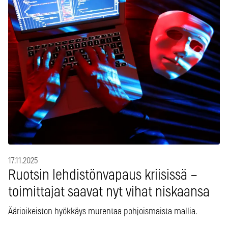
17.11.2025
Ruotsin lehdistönvapaus kriisissä –
toimittajat saavat nyt vihat niskaansa
Äärioikeiston hyökkäys murentaa pohjoismaista mallia.