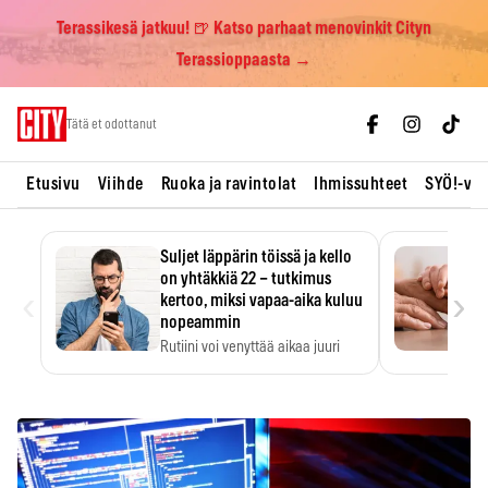
Terassikesä jatkuu! 🍺 Katso parhaat menovinkit Cityn
Terassioppaasta →
Skip
Tätä et odottanut
to
content
Etusivu
Viihde
Ruoka ja ravintolat
Ihmissuhteet
SYÖ!-vii
Suljet läppärin töissä ja kello
on yhtäkkiä 22 – tutkimus
‹
›
kertoo, miksi vapaa-aika kuluu
nopeammin
Rutiini voi venyttää aikaa juuri
silloin, kun sitä…