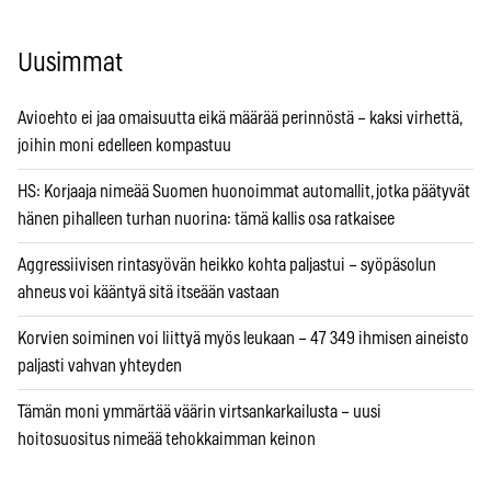
Uusimmat
Avioehto ei jaa omaisuutta eikä määrää perinnöstä – kaksi virhettä,
joihin moni edelleen kompastuu
HS: Korjaaja nimeää Suomen huonoimmat automallit, jotka päätyvät
hänen pihalleen turhan nuorina: tämä kallis osa ratkaisee
Aggressiivisen rintasyövän heikko kohta paljastui – syöpäsolun
ahneus voi kääntyä sitä itseään vastaan
Korvien soiminen voi liittyä myös leukaan – 47 349 ihmisen aineisto
paljasti vahvan yhteyden
Tämän moni ymmärtää väärin virtsankarkailusta – uusi
hoitosuositus nimeää tehokkaimman keinon