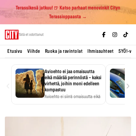
Terassikesä jatkuu! 🍺 Katso parhaat menovinkit Cityn
Terassioppaasta →
Skip
Tätä et odottanut
to
content
Etusivu
Viihde
Ruoka ja ravintolat
Ihmissuhteet
SYÖ!-vii
Avioehto ei jaa omaisuutta
eikä määrää perinnöstä – kaksi
‹
›
virhettä, joihin moni edelleen
kompastuu
Avioehto ei siirrä omaisuutta eikä
ratkaise perintöasioita.