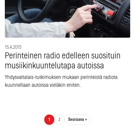
15.4.2015
Perinteinen radio edelleen suosituin
musiikinkuuntelutapa autoissa
Yhdysvaltalais-tutkimuksen mukaan perinteistä radiota
kuunnellaan autoissa vieläkin eniten.
Artikkelien sivutus
Seuraava »
1
2