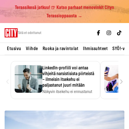
Terassikesä jatkuu! 🍺 Katso parhaat menovinkit Cityn
Terassioppaasta →
Skip
Tätä et odottanut
to
content
Etusivu
Viihde
Ruoka ja ravintolat
Ihmissuhteet
SYÖ!-vii
LinkedIn-profiili voi antaa
vihjeitä narsistisista piirteistä
‹
›
– ilmeisin itsekehu ei
paljastanut juuri mitään
Näkyvin itsekehu ei ennustanut
narsistisia piirteitä.