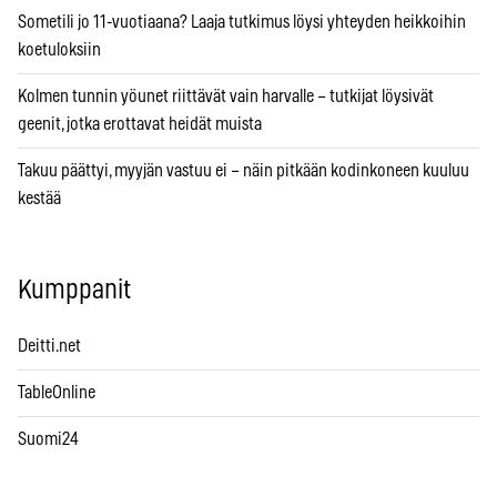
Sometili jo 11-vuotiaana? Laaja tutkimus löysi yhteyden heikkoihin
koetuloksiin
Kolmen tunnin yöunet riittävät vain harvalle – tutkijat löysivät
geenit, jotka erottavat heidät muista
Takuu päättyi, myyjän vastuu ei – näin pitkään kodinkoneen kuuluu
kestää
Kumppanit
Deitti.net
TableOnline
Suomi24