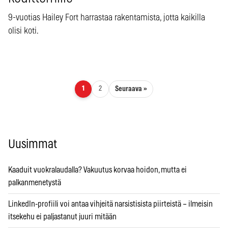
9-vuotias Hailey Fort harrastaa rakentamista, jotta kaikilla
olisi koti.
Artikkelien sivutus
Seuraava »
1
2
Uusimmat
Kaaduit vuokralaudalla? Vakuutus korvaa hoidon, mutta ei
palkanmenetystä
LinkedIn-profiili voi antaa vihjeitä narsistisista piirteistä – ilmeisin
itsekehu ei paljastanut juuri mitään