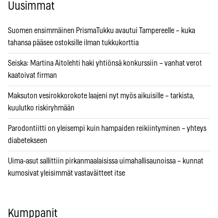
Uusimmat
Suomen ensimmäinen PrismaTukku avautui Tampereelle – kuka
tahansa pääsee ostoksille ilman tukkukorttia
Seiska: Martina Aitolehti haki yhtiönsä konkurssiin – vanhat verot
kaatoivat firman
Maksuton vesirokkorokote laajeni nyt myös aikuisille – tarkista,
kuulutko riskiryhmään
Parodontiitti on yleisempi kuin hampaiden reikiintyminen – yhteys
diabetekseen
Uima-asut sallittiin pirkanmaalaisissa uimahallisaunoissa – kunnat
kumosivat yleisimmät vastaväitteet itse
Kumppanit