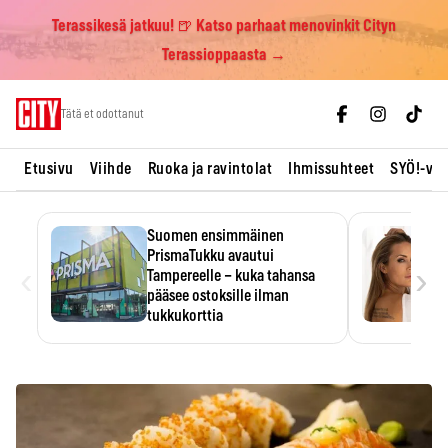
Terassikesä jatkuu! 🍺 Katso parhaat menovinkit Cityn
Terassioppaasta →
Skip
Tätä et odottanut
to
content
Etusivu
Viihde
Ruoka ja ravintolat
Ihmissuhteet
SYÖ!-vii
Suomen ensimmäinen
PrismaTukku avautui
‹
›
Tampereelle – kuka tahansa
pääsee ostoksille ilman
tukkukorttia
Ostoksille tarvitse tukkukorttia,
mutta yksikköhinta kannattaa
tarkistaa itse.